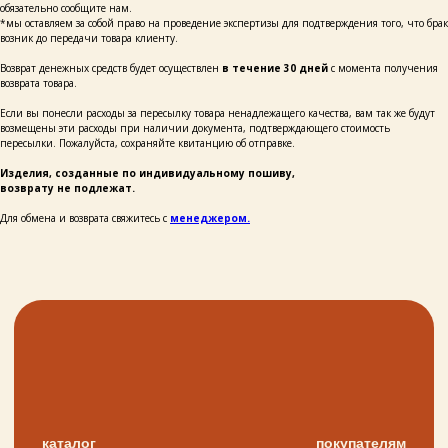
обязательно сообщите нам.
*мы оставляем за собой право на проведение экспертизы для подтверждения того, что брак
возник до передачи товара клиенту.
+7
Возврат денежных средств будет осуществлен
в течение 30 дней
с момента получения
возврата товара.
Если вы понесли расходы за пересылку товара ненадлежащего качества, вам так же будут
написать
возмещены эти расходы при наличии документа, подтверждающего стоимость
пересылки. Пожалуйста, сохраняйте квитанцию об отправке.
Нажимая на кнопку «Написать», я даю согласие
на обработку персональных данных и соглашаюсь
Изделия, созданные по индивидуальному пошиву,
с политикой конфиденциальности и согласен
возврату не подлежат.
с её положением
Для обмена и возврата свяжитесь с
менеджером.
+ 7 923 345 01 70
xvoy.gesh@gmail.com
Магазин:
г. Красноярск,
ул. Березина 82д
Магазин работает
в режиме предварительной записи.
Просто напишите нам в чат
для брони времени