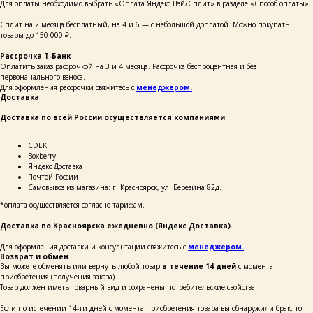
Для оплаты необходимо выбрать «Оплата Яндекс Пэй/Сплит» в разделе «Способ оплаты».
Сплит на 2 месяца бесплатный, на 4 и 6 — с небольшой доплатой. Можно покупать
товары до 150 000 ₽.
Рассрочка Т-Банк
Оплатить заказ рассрочкой на 3 и 4 месяца. Рассрочка беспроцентная и без
первоначального взноса.
Для оформления рассрочки свяжитесь с
менеджером.
Доставка
Доставка по всей России осуществляется компаниями
:
СDEK
Boxberry
Яндекс Доставка
Почтой России
каталог
покупателям
таблицы
Самовывоз из магазина: г. Красноярск, ул. Березина 82д.
о бренде
размеров
*оплата осуществляется согласно тарифам.
Доставка по Красноярска ежедневно (Яндекс Доставка).
ОСТАВЬТЕ СВОИ
Для оформления доставки и консультации свяжитесь с
менеджером.
ДАННЫЕ И МЫ СВЯЖЕМСЯ
Возврат и обмен
С ВАМИ ДЛЯ КОНСУЛЬТАЦИИ:
Вы можете обменять или вернуть любой товар
в течение 14 дней
с момента
приобретения (получения заказа).
Товар должен иметь товарный вид и сохранены потребительские свойства.
Если по истечении 14-ти дней с момента приобретения товара вы обнаружили брак, то