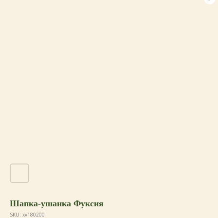
Шапка-ушанка Фуксия
SKU:
xv180200