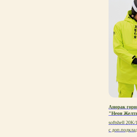
Анорак гор
"Неон Желт
softshell 20K
с доп.подкла