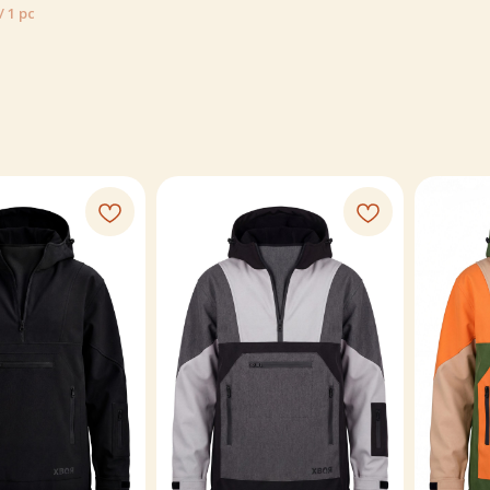
/
1 pc