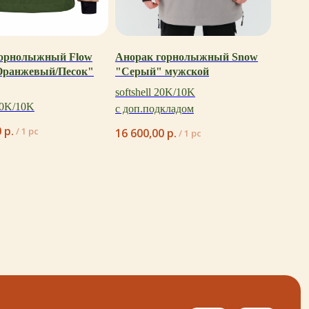
горнолыжный Flow
Анорак горнолыжный Snow
Оранжевый/Песок"
"Серый" мужской
+ 7 923 345 01 70
softshell 20K/10K
xvoy.gesh@gmail.com
 20K/10K
с доп.подкладом
Магазин:
0
р.
/
1 pc
16 600,00
р.
/
1 pc
г. Красноярск,
ул. Березина 82д
Магазин работает
в режиме предварительной записи.
Просто напишите нам в чат
для брони времени