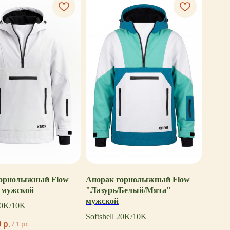
горнолыжный Flow
Анорак горнолыжный Flow
 мужской
"Лазурь/Белый/Мята"
мужской
 20K/10K
Softshell 20K/10K
0
р.
/
1 pc