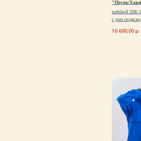
"Песок/Хак
softshell 20K
с доп.подкла
16 600,00
р.