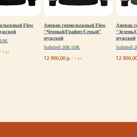
нолыжный Flow
Анорак горнолыжный Flow
Анорак 
ужской
"Черный/Графит/Серый"
"Зелень/
мужской
мужской
/10K
Softshell 20K/10K
Softshell
каталог
о бренде
покупателям
таблицы размеров
/
1 pc
12 900,00
р.
12 900,0
/
1 pc