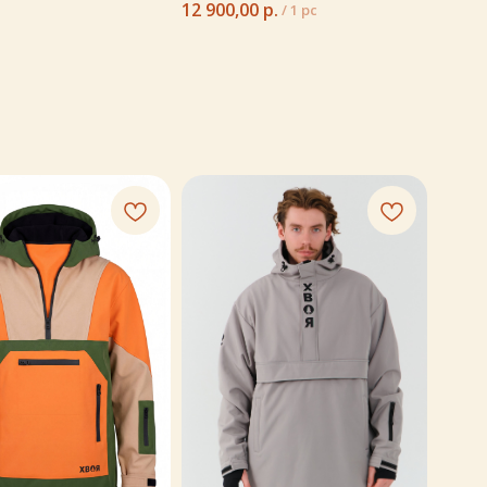
12 900,00
р.
/
1 pc