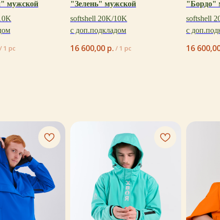
и" мужской
"Зелень" мужской
"Бордо"
/10K
softshell 20K/10K
softshell 
дом
с доп.подкладом
с доп.под
16 600,00
р.
16 600,0
/
1 pc
/
1 pc