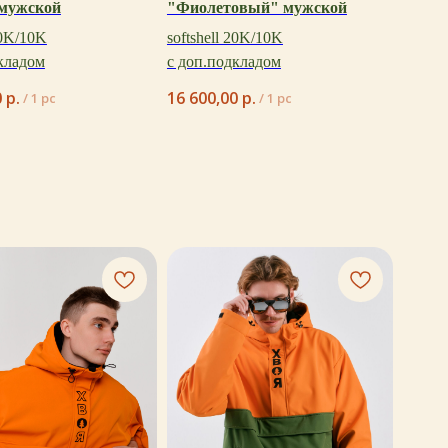
 мужской
"Фиолетовый" мужской
20K/10K
softshell 20K/10K
кладом
с доп.подкладом
0
р.
16 600,00
р.
/
1 pc
/
1 pc