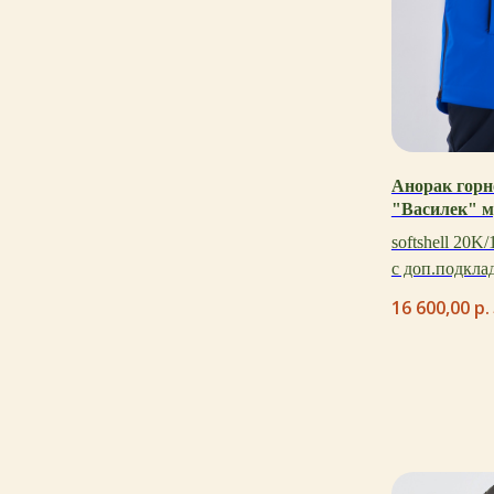
Анорак гор
"Василек" 
softshell 20K
с доп.подкла
16 600,00
р.