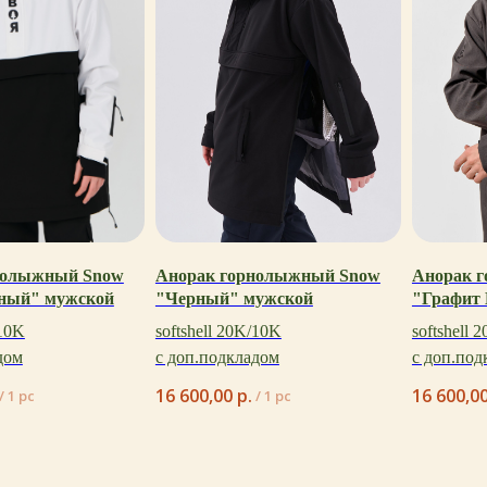
нолыжный Snow
Анорак горнолыжный Snow
Анорак 
ный" мужской
"Черный" мужской
"Графит
/10K
softshell 20K/10K
softshell 
дом
с доп.подкладом
с доп.под
16 600,00
р.
16 600,0
/
1 pc
/
1 pc