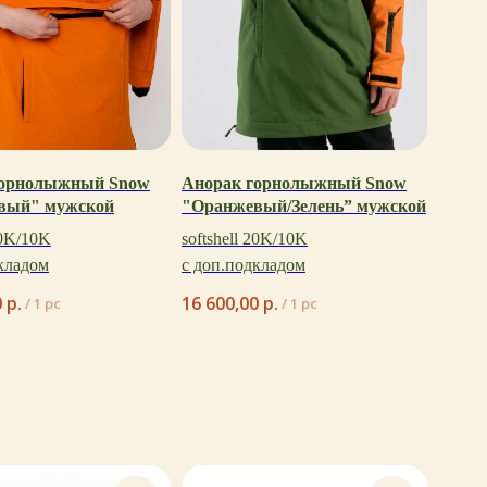
горнолыжный Snow
Анорак горнолыжный Snow
вый" мужской
"Оранжевый/Зелень” мужской
20K/10K
softshell 20K/10K
кладом
с доп.подкладом
0
р.
16 600,00
р.
/
1 pc
/
1 pc