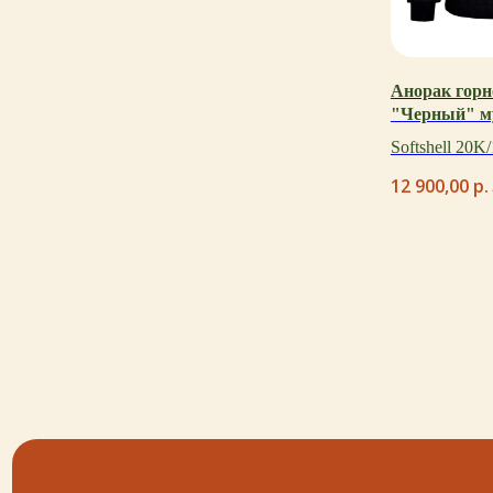
ОСТАВЬТЕ СВОИ
Анорак гор
ДАННЫЕ И МЫ СВЯЖЕМСЯ
"Черный" м
С ВАМИ ДЛЯ КОНСУЛЬТАЦИИ:
Softshell 20K
12 900,00
р.
+7
написать
Нажимая на кнопку «Написать», я даю согласие на обработку
персональных данных и соглашаюсь с политикой
конфиденциальности и согласен с её положением