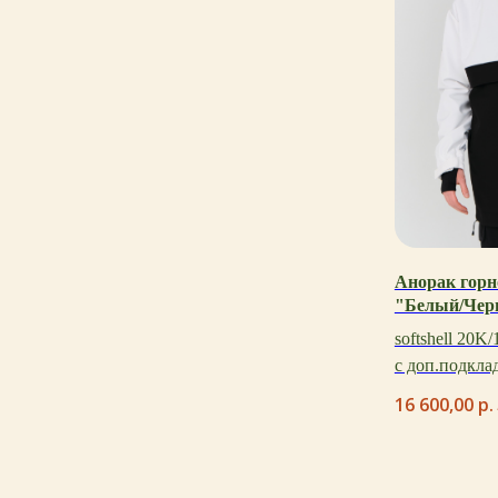
Анорак гор
"Белый/Чер
softshell 20K
с доп.подкла
16 600,00
р.