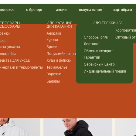
о бренде
акции
покупателям
партнёрам
контакты
РЫ
ДЛЯ КАТАНИЯ
ДЛЯ ТРЕККИНГА
ДЛЯ ГОРОДА
РЫ
ДЛЯ КАТАНИЯ
ДЛЯ ТРЕККИНГА
ДЛЯ ГОРОДА
Анораки
Анораки
Худи и флиски
Корпоративный мерч
Анораки
Анораки
Худи и флиски
Куртки
Куртки (скоро)
Брюки
Оптовый отдел
Способы оплаты
Куртки
Куртки (скоро)
Брюки
ка
Брюки
Брюки
Плащи
Доставка
ка
Брюки
Брюки
Плащи
а
Полукомбинезоны
Худи и флиски
Футболки
Обмен и возврат
а
Полукомбинезоны
Худи и флиски
Футболки
я ухода
Худи и флиски
Термобелье
Гарантии
катания
я ухода
Худи и флиски
Термобелье
 и термопринты
Термобелье
Плащи
Сервисный центр
 и термопринты
Термобелье
Плащи
Варежки
Индивидуальный пошив
ые
Варежки
Футболки
Баффы
Баффы
ЫЕ