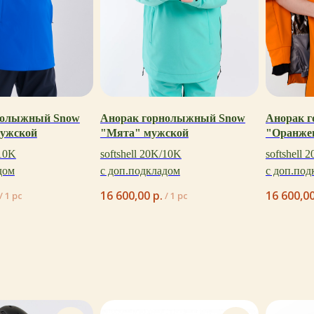
нолыжный Snow
Анорак горнолыжный Snow
Анорак 
мужской
"Мята" мужской
"Оранже
/10K
softshell 20K/10K
softshell 
дом
с доп.подкладом
с доп.под
16 600,00
р.
16 600,0
/
1 pc
/
1 pc