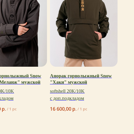
горнолыжный Snow
Анорак горнолыжный Snow
 Меланж" мужской
"Хаки" мужской
20K/10K
softshell 20K/10K
кладом
с доп.подкладом
0
р.
16 600,00
р.
/
1 pc
/
1 pc