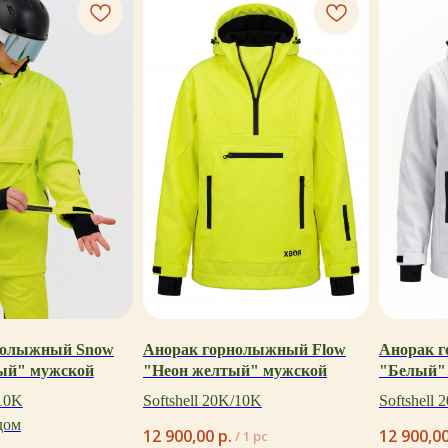
нолыжный Snow
Анорак горнолыжный Flow
Анорак 
ый" мужской
"Неон желтый" мужской
"Белый"
/10K
Softshell 20K/10K
Softshell
дом
12 900,00
р.
12 900,0
/
1 pc