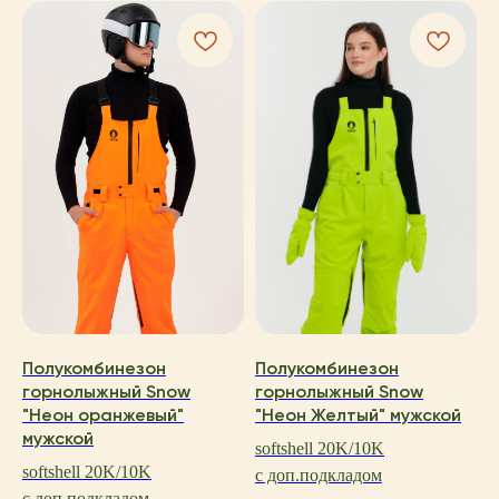
Полукомбинезон
Полукомбинезон
горнолыжный Snow
горнолыжный Snow
"Неон оранжевый"
"Неон Желтый" мужской
мужской
softshell 20K/10K
softshell 20K/10K
с доп.подкладом
с доп.подкладом