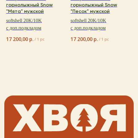
горнолыжный Snow
горнолыжный Snow
"Мята" мужской
"Песок" мужской
+ 7 923 345 01 70
softshell 20K/10K
softshell 20K/10K
xvoy.gesh@gmail.com
с доп.подкладом
с доп.подкладом
Магазин:
г. Красноярск,
ул. Березина 82д
17 200,00
р.
17 200,00
р.
/
1 pc
/
1 pc
Магазин работает
в режиме предварительной записи.
Просто напишите нам в чат
для брони времени
политика конфиденциальности
публичная оферта
разработка сайта