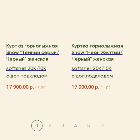
Куртка горнолыжная
Куртка горнолыжная
Snow "Темный серый/
Snow "Неон Желтый/
Черный" женская
Черный" женская
softshell 20K/10K
softshell 20K/10K
с доп.подкладом
с доп.подкладом
17 900,00
р.
17 900,00
р.
/
1 pc
/
1 pc
1
2
3
4
5