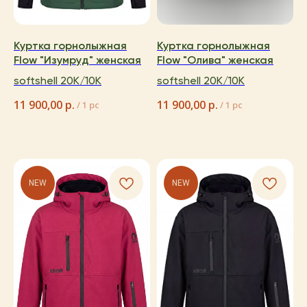
Куртка горнолыжная
Куртка горнолыжная
Flow "Изумруд" женская
Flow "Олива" женская
softshell 20K/10K
softshell 20K/10K
11 900,00
р.
11 900,00
р.
/
1 pc
/
1 pc
NEW
NEW