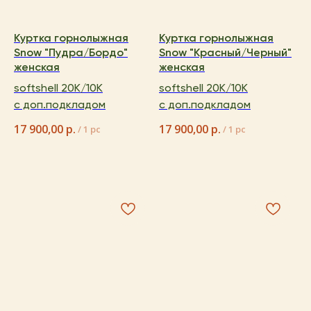
Куртка горнолыжная
Куртка горнолыжная
Snow "Пудра/Бордо"
Snow "Красный/Черный"
женская
женская
softshell 20K/10K
softshell 20K/10K
с доп.подкладом
с доп.подкладом
17 900,00
р.
17 900,00
р.
/
1 pc
/
1 pc