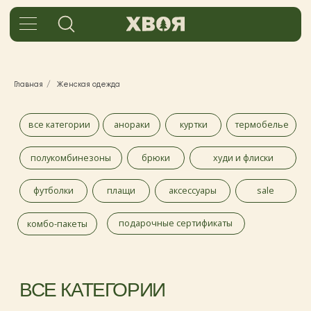
Главная
/
Женская одежда
все категории
анораки
куртки
термобелье
полукомбинезоны
брюки
худи и флиски
футболки
плащи
аксессуары
sale
подарочные сертификаты
комбо-пакеты
ВСЕ КАТЕГОРИИ