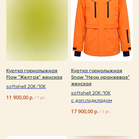
каталог
покупателям
таблицы
о бренде
размеров
каталог
ОСТАВЬТЕ СВОИ
ДАННЫЕ И МЫ СВЯЖЕМСЯ
гид по
С ВАМИ ДЛЯ КОНСУЛЬТАЦИИ:
размерам
Куртка горнолыжная
Куртка горнолыжная
Flow "Желтая" женская
Snow "Неон оранжевая"
женская
softshell 20K/10K
+7
softshell 20K/10K
11 900,00
р.
/
1 pc
с доп.подкладом
написать
17 900,00
р.
/
1 pc
Нажимая на кнопку «Написать», я даю согласие
на обработку персональных данных
и соглашаюсь с политикой
конфиденциальности и согласен
с её положением