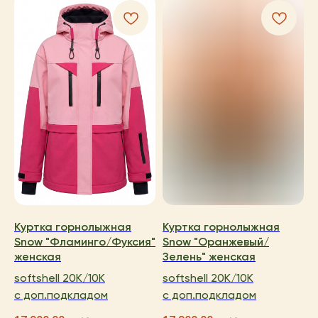
+ 7 923 345 01 70
xvoy.gesh@gmail.com
Магазин:
г. Красноярск,
ул. Березина 82д
Магазин работает
в режиме предварительной
записи.
Просто напишите нам в чат
для брони времени
политика конфиденциальности
публичная оферта
разработка сайта
Куртка горнолыжная
Куртка горнолыжная
Snow "Фламинго/Фуксия"
Snow "Оранжевый/
женская
Зелень" женская
softshell 20K/10K
softshell 20K/10K
с доп.подкладом
с доп.подкладом