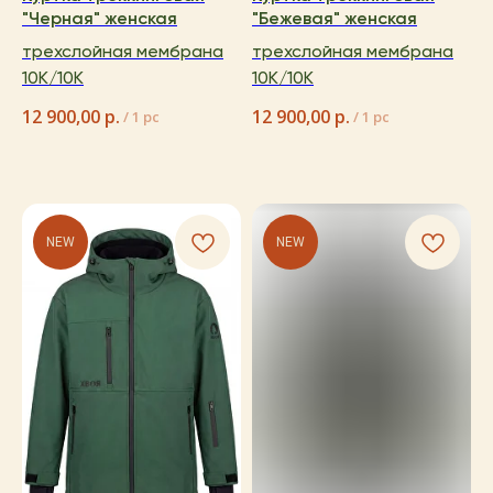
"Черная" женская
"Бежевая" женская
трехслойная мембрана
трехслойная мембрана
10K/10K
10K/10K
12 900,00
р.
12 900,00
р.
/
1 pc
/
1 pc
NEW
NEW