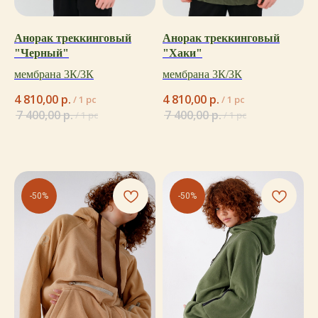
Анорак треккинговый
Анорак треккинговый
"Черный"
"Хаки"
мембрана 3К/3К
мембрана 3К/3К
4 810,00
р.
4 810,00
р.
/
1 pc
/
1 pc
7 400,00
р.
7 400,00
р.
/
1 pc
/
1 pc
-50%
-50%