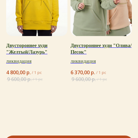
Двустороннее худи
Двустороннее худи "Олива/
"Желтый/Лазурь"
Песок"
ликвидация
ликвидация
4 800,00
р.
6 370,00
р.
/
1 pc
/
1 pc
9 600,00
р.
9 600,00
р.
/
1 pc
/
1 pc