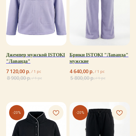
Джемпер мужской ISTOKI
Брюки ISTOKI "Лаванда"
"Лаванда"
мужские
7 120,00
р.
4 640,00
р.
/
1 pc
/
1 pc
8 900,00
р.
5 800,00
р.
/
1 pc
/
1 pc
-20%
-20%