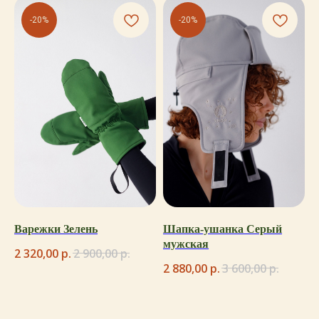
-20%
-20%
Варежки Зелень
Шапка-ушанка Серый
мужская
2 320,00
р.
2 900,00
р.
2 880,00
р.
3 600,00
р.