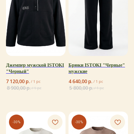
Джемпер мужской ISTOKI
Брюки ISTOKI "Черные"
"Черный"
мужские
7 120,00
р.
4 640,00
р.
/
1 pc
/
1 pc
8 900,00
р.
5 800,00
р.
/
1 pc
/
1 pc
-30%
-30%