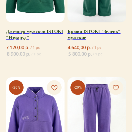
Джемпер мужской ISTOKI
Брюки ISTOKI "Зелень"
"Изумруд"
мужские
7 120,00
р.
4 640,00
р.
/
1 pc
/
1 pc
8 900,00
р.
5 800,00
р.
/
1 pc
/
1 pc
-20%
-20%