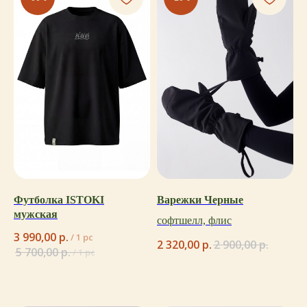
Футболка ISTOKI
Варежки Черные
мужская
софтшелл, флис
3 990,00
р.
/
1 pc
2 320,00
р.
2 900,00
р.
5 700,00
р.
/
1 pc