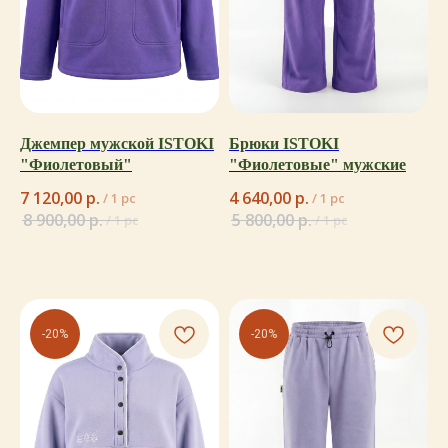
Джемпер мужской ISTOKI
Брюки ISTOKI
"Фиолетовый"
"Фиолетовые" мужские
7 120,00
р.
4 640,00
р.
/
1 pc
/
1 pc
8 900,00
р.
5 800,00
р.
/
1 pc
/
1 pc
-20%
-20%