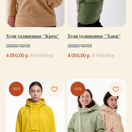
каталог
Худи удлиненное "Крем"
Худи удлиненное "Хаки"
гид по
ликвидация
ликвидация
размерам
4 050,00
р.
8 100,00
р.
4 050,00
р.
8 100,00
р.
-50%
-50%