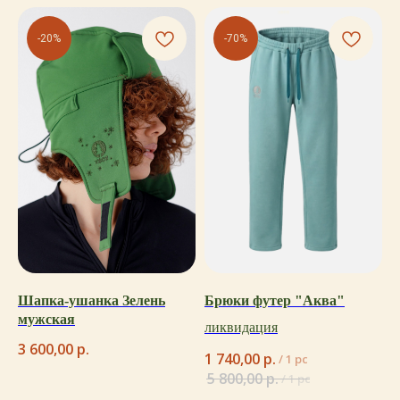
-20%
-70%
Шапка-ушанка Зелень
Брюки футер "Аква"
мужская
ликвидация
3 600,00
р.
1 740,00
р.
/
1 pc
5 800,00
р.
/
1 pc