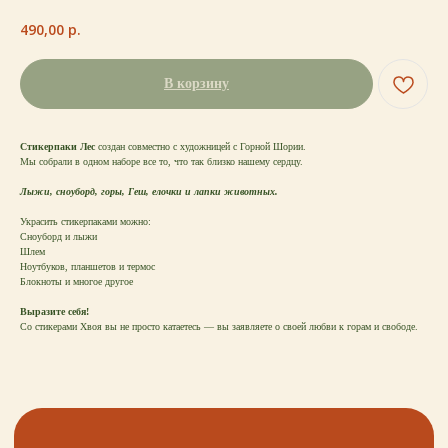
490,00
р.
В корзину
каталог
покупателям
Стикерпаки Лес
создан совместно с художницей с Горной Шории.
таблицы
о бренде
размеров
Мы собрали в одном наборе все то, что так близко нашему сердцу.
Лыжи, сноуборд, горы, Геш, елочки и лапки животных.
Украсить стикерпаками можно:
ОСТАВЬТЕ СВОИ
Сноуборд и лыжи
ДАННЫЕ И МЫ СВЯЖЕМСЯ
Шлем
С ВАМИ ДЛЯ КОНСУЛЬТАЦИИ:
Ноутбуков, планшетов и термос
Блокноты и многое другое
Выразите себя!
Со стикерами Хвоя вы не просто катаетесь — вы заявляете о своей любви к горам и свободе.
+7