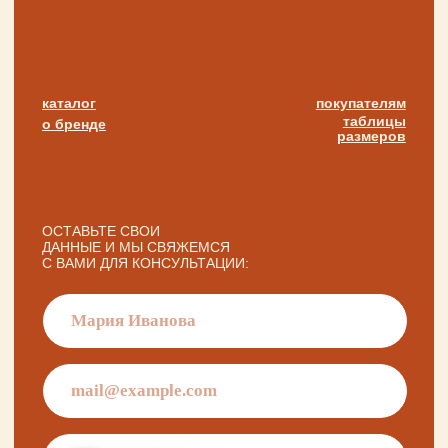
написать
Нажимая на кнопку «Написать», я даю согласие
на обработку персональных данных и соглашаюсь
с политикой конфиденциальности и согласен
с её положением
+ 7 923 345 01 70
xvoy.gesh@gmail.com
Магазин:
г. Красноярск,
ул. Березина 82д
Магазин работает
в режиме предварительной записи.
Просто напишите нам в чат
для брони времени
политика конфиденциальности
публичная оферта
разработка сайта