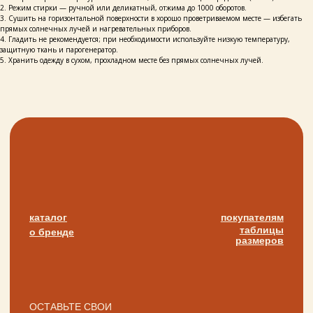
публичная оферта
2. Режим стирки — ручной или деликатный, отжима до 1000 оборотов.
3. Сушить на горизонтальной поверхности в хорошо проветриваемом месте — избегать
прямых солнечных лучей и нагревательных приборов.
разработка сайта
4. Гладить не рекомендуется; при необходимости используйте низкую температуру,
защитную ткань и парогенератор.
5. Хранить одежду в сухом, прохладном месте без прямых солнечных лучей.