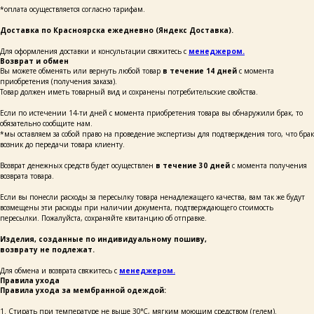
*оплата осуществляется согласно тарифам.
+7
Доставка по Красноярска ежедневно (Яндекс Доставка).
Для оформления доставки и консультации свяжитесь с
менеджером.
написать
Возврат и обмен
Вы можете обменять или вернуть любой товар
в течение 14 дней
с момента
приобретения (получения заказа).
Товар должен иметь товарный вид и сохранены потребительские свойства.
Нажимая на кнопку «Написать», я даю согласие
на обработку персональных данных и соглашаюсь
с политикой конфиденциальности и согласен
Если по истечении 14-ти дней с момента приобретения товара вы обнаружили брак, то
с её положением
обязательно сообщите нам.
*мы оставляем за собой право на проведение экспертизы для подтверждения того, что брак
возник до передачи товара клиенту.
Возврат денежных средств будет осуществлен
в течение 30 дней
с момента получения
возврата товара.
Если вы понесли расходы за пересылку товара ненадлежащего качества, вам так же будут
+ 7 923 345 01 70
xvoy.gesh@gmail.com
возмещены эти расходы при наличии документа, подтверждающего стоимость
пересылки. Пожалуйста, сохраняйте квитанцию об отправке.
Магазин:
г. Красноярск,
ул. Березина 82д
Изделия, созданные по индивидуальному пошиву,
возврату не подлежат.
Магазин работает
в режиме предварительной записи.
Для обмена и возврата свяжитесь с
менеджером.
Просто напишите нам в чат
Правила ухода
для брони времени
Правила ухода за мембранной одеждой:
1. Стирать при температуре не выше 30°C, мягким моющим средством (гелем).
политика конфиденциальности