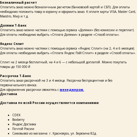
Безналичный расчет
Оплатить заказ можно безналичным расчетом (банковской картой и СБП). Для оплаты
необходимо положить товар в корзину и оформить заказ. К оплате карты VISA, Master Card,
Maestro, Мир и т.д.
Долями Т-Банк
Оплатить заказ можно частями с помощью сервиса «Долями» (без комиссии и переплат).
Для оплаты необходимо выбрать «Оплата Долями» в разделе «Способ оплаты».
Яндекс Сплит
Оплатить заказ можно частями с помощью сервиса «Яндекс Сплит» (на 2, 4 и 6 месяцев).
Для оплаты необходимо выбрать «Оплата Яндекс Пэй/Сплит» в разделе «Способ оплаты».
Сплит на 2 месяца бесплатный, на 4 и 6 — с небольшой доплатой. Можно покупать
товары до 150 000 ₽.
каталог
покупателям
таблицы
о бренде
размеров
Рассрочка Т-Банк
Оплатить заказ рассрочкой на 3 и 4 месяца. Рассрочка беспроцентная и без
первоначального взноса.
Для оформления рассрочки свяжитесь с
менеджером.
Доставка
ОСТАВЬТЕ СВОИ
ДАННЫЕ И МЫ СВЯЖЕМСЯ
Доставка по всей России осуществляется компаниями
:
С ВАМИ ДЛЯ КОНСУЛЬТАЦИИ:
СDEK
Boxberry
Яндекс Доставка
Почтой России
Самовывоз из магазина: г. Красноярск, ул. Березина 82д.