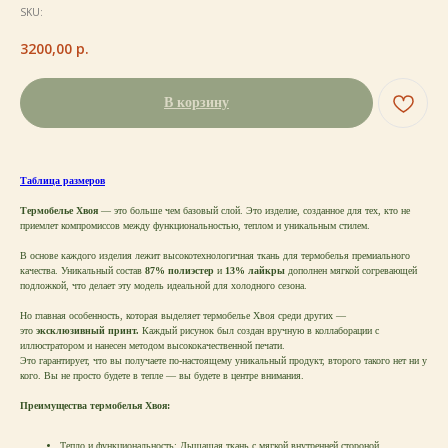
SKU:
3200,00
р.
В корзину
Таблица размеров
Термобелье Хвоя
— это больше чем базовый слой. Это изделие, созданное для тех, кто не
приемлет компромиссов между функциональностью, теплом и уникальным стилем.
В основе каждого изделия лежит высокотехнологичная ткань для термобелья премиального
качества. Уникальный состав
87% полиэстер
и
13% лайкры
дополнен мягкой согревающей
подложкой, что делает эту модель идеальной для холодного сезона.
Но главная особенность, которая выделяет термобелье Хвоя среди других —
это
эксклюзивный принт.
Каждый рисунок был создан вручную в коллаборации с
иллюстратором и нанесен методом высококачественной печати.
Это гарантирует, что вы получаете по-настоящему уникальный продукт, второго такого нет ни у
кого. Вы не просто будете в тепле — вы будете в центре внимания.
Преимущества термобелья Хвоя:
Тепло и функциональность: Дышащая ткань с мягкой внутренней стороной