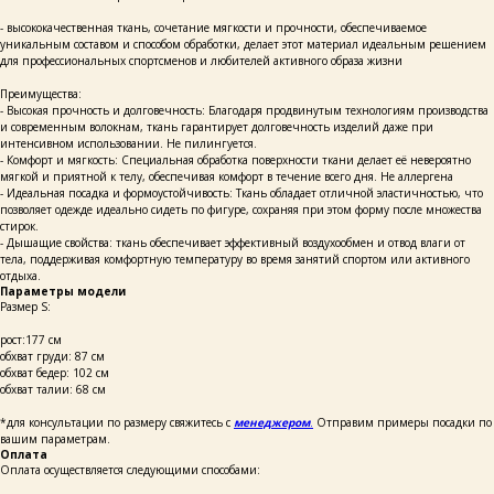
- высококачественная ткань, сочетание мягкости и прочности, обеспечиваемое
уникальным составом и способом обработки, делает этот материал идеальным решением
для профессиональных спортсменов и любителей активного образа жизни
Преимущества:
- Высокая прочность и долговечность: Благодаря продвинутым технологиям производства
и современным волокнам, ткань гарантирует долговечность изделий даже при
интенсивном использовании. Не пилингуется.
- Комфорт и мягкость: Специальная обработка поверхности ткани делает её невероятно
мягкой и приятной к телу, обеспечивая комфорт в течение всего дня. Не аллергена
- Идеальная посадка и формоустойчивость: Ткань обладает отличной эластичностью, что
позволяет одежде идеально сидеть по фигуре, сохраняя при этом форму после множества
стирок.
- Дышащие свойства: ткань обеспечивает эффективный воздухообмен и отвод влаги от
тела, поддерживая комфортную температуру во время занятий спортом или активного
отдыха.
Параметры модели
Размер S:
рост:177 см
обхват груди: 87 см
обхват бедер: 102 см
обхват талии: 68 см
*для консультации по размеру свяжитесь с
менеджером
.
Отправим примеры посадки по
вашим параметрам.
Оплата
Оплата осуществляется следующими способами: