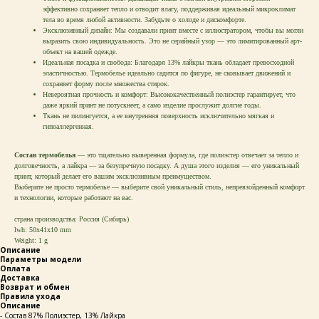
эффективно сохраняет тепло и отводит влагу, поддерживая идеальный микроклимат
тела во время любой активности. Забудьте о холоде и дискомфорте.
Эксклюзивный дизайн: Мы создавали принт вместе с иллюстратором, чтобы вы могли
выразить свою индивидуальность. Это не серийный узор — это лимитированный арт-
объект на вашей одежде.
Идеальная посадка и свобода: Благодаря 13% лайкры ткань обладает превосходной
эластичностью. Термобелье идеально садится по фигуре, не сковывает движений и
сохраняет форму после множества стирок.
Невероятная прочность и комфорт: Высококачественный полиэстер гарантирует, что
даже яркий принт не потускнеет, а само изделие прослужит долгие годы.
Ткань не пилингуется, а ее внутренняя поверхность исключительно мягкая и
гипоаллергенная.
Состав термобелья
— это тщательно выверенная формула, где полиэстер отвечает за тепло и
долговечность, а лайкра — за безупречную посадку. А душа этого изделия — его уникальный
принт, который делает его вашим эксклюзивным преимуществом.
Выберите не просто термобелье — выберите свой уникальный стиль, непревзойденный комфорт
и технологии, которые работают на вас.
страна производства: Россия (Сибирь)
lwh: 50x41x10 mm
Weight: 1 g
Описание
Параметры модели
Оплата
Доставка
Возврат и обмен
Правила ухода
Описание
- Состав 87% Полиэстер, 13% Лайкра