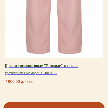
Брюки треккинговые "Розовые" женские
Бр
трехслойная мембрана 10К/10К
so
с 
8 900,00
р.
17
/
1 pc