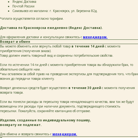
Яндекс Доставка
Почтой России
каталог
покупателям
таблицы
Самовывоз из магазина: г. Красноярск, ул. Березина 82д.
о бренде
размеров
*оплата осуществляется согласно тарифам.
Доставка по Красноярска ежедневно (Яндекс Доставка).
ОСТАВЬТЕ СВОИ
Для оформления доставки и консультации свяжитесь с
менеджером.
ДАННЫЕ И МЫ СВЯЖЕМСЯ
Возврат и обмен
С ВАМИ ДЛЯ КОНСУЛЬТАЦИИ:
Вы можете обменять или вернуть любой товар
в течение 14 дней
с момента
приобретения (получения заказа).
Товар должен иметь товарный вид и сохранены потребительские свойства.
Если по истечении 14-ти дней с момента приобретения товара вы обнаружили брак, то
обязательно сообщите нам.
*мы оставляем за собой право на проведение экспертизы для подтверждения того, что брак
возник до передачи товара клиенту.
+7
Возврат денежных средств будет осуществлен
в течение 30 дней
с момента получения
возврата товара.
Если вы понесли расходы за пересылку товара ненадлежащего качества, вам так же будут
написать
возмещены эти расходы при наличии документа, подтверждающего стоимость
пересылки. Пожалуйста, сохраняйте квитанцию об отправке.
Нажимая на кнопку «Написать», я даю согласие
на обработку персональных данных и соглашаюсь
Изделия, созданные по индивидуальному пошиву,
с политикой конфиденциальности и согласен
возврату не подлежат.
с её положением
Для обмена и возврата свяжитесь с
менеджером.