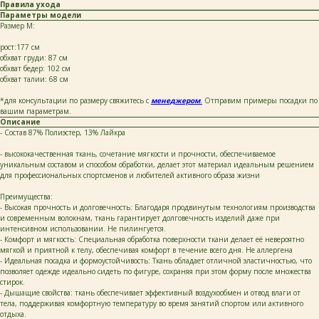
Правила ухода
Параметры модели
Размер М:
рост:177 см
обхват груди: 87 см
обхват бедер: 102 см
обхват талии: 68 см
*для консультации по размеру свяжитесь с
менеджером
.
Отправим примеры посадки по
вашим параметрам.
Описание
- Состав 87% Полиэстер, 13% Лайкра
- высококачественная ткань, сочетание мягкости и прочности, обеспечиваемое
уникальным составом и способом обработки, делает этот материал идеальным решением
для профессиональных спортсменов и любителей активного образа жизни
Преимущества:
- Высокая прочность и долговечность: Благодаря продвинутым технологиям производства
и современным волокнам, ткань гарантирует долговечность изделий даже при
интенсивном использовании. Не пилингуется.
- Комфорт и мягкость: Специальная обработка поверхности ткани делает её невероятно
мягкой и приятной к телу, обеспечивая комфорт в течение всего дня. Не аллергена
- Идеальная посадка и формоустойчивость: Ткань обладает отличной эластичностью, что
позволяет одежде идеально сидеть по фигуре, сохраняя при этом форму после множества
стирок.
- Дышащие свойства: ткань обеспечивает эффективный воздухообмен и отвод влаги от
тела, поддерживая комфортную температуру во время занятий спортом или активного
отдыха.