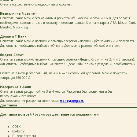
Оплата осуществляется следующими способами:
написать
Безналичный расчет
Оплатить заказ можно безналичным расчетом (банковской картой и СБП). Для оплаты
необходимо положить товар в корзину и оформить заказ. К оплате карты VISA, Master Card,
Нажимая на кнопку «Написать», я даю согласие
Maestro, Мир и т.д.
на обработку персональных данных и соглашаюсь
с политикой конфиденциальности и согласен
Долями Т-Банк
с её положением
Оплатить заказ можно частями с помощью сервиса «Долями» (без комиссии и переплат).
Для оплаты необходимо выбрать «Оплата Долями» в разделе «Способ оплаты».
Яндекс Сплит
Оплатить заказ можно частями с помощью сервиса «Яндекс Сплит» (на 2, 4 и 6 месяцев).
Для оплаты необходимо выбрать «Оплата Яндекс Пэй/Сплит» в разделе «Способ оплаты».
+ 7 923 345 01 70
Сплит на 2 месяца бесплатный, на 4 и 6 — с небольшой доплатой. Можно покупать
xvoy.gesh@gmail.com
товары до 150 000 ₽.
Магазин:
Рассрочка Т-Банк
г. Красноярск,
ул. Березина 82д
Оплатить заказ рассрочкой на 3 и 4 месяца. Рассрочка беспроцентная и без
первоначального взноса.
Магазин работает
Для оформления рассрочки свяжитесь с
менеджером.
в режиме предварительной записи.
Доставка
Просто напишите нам в чат
для брони времени
Доставка по всей России осуществляется компаниями
:
политика конфиденциальности
публичная оферта
СDEK
Boxberry
Яндекс Доставка
разработка сайта