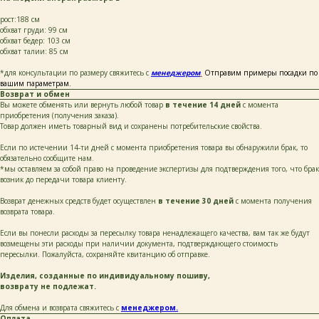
рост:188 см
обхват груди: 99 см
обхват бедер: 103 см
обхват талии: 85 см
*для консультации по размеру свяжитесь с
менеджером
.
Отправим примеры посадки по
вашим параметрам.
Возврат и обмен
Вы можете обменять или вернуть любой товар
в течение 14 дней
с момента
приобретения (получения заказа).
Товар должен иметь товарный вид и сохранены потребительские свойства.
каталог
покупателям
таблицы
о бренде
размеров
Если по истечении 14-ти дней с момента приобретения товара вы обнаружили брак, то
обязательно сообщите нам.
*мы оставляем за собой право на проведение экспертизы для подтверждения того, что брак
возник до передачи товара клиенту.
ОСТАВЬТЕ СВОИ
ДАННЫЕ И МЫ СВЯЖЕМСЯ
Возврат денежных средств будет осуществлен
в течение 30 дней
с момента получения
С ВАМИ ДЛЯ КОНСУЛЬТАЦИИ:
возврата товара.
Если вы понесли расходы за пересылку товара ненадлежащего качества, вам так же будут
возмещены эти расходы при наличии документа, подтверждающего стоимость
пересылки. Пожалуйста, сохраняйте квитанцию об отправке.
Изделия, созданные по индивидуальному пошиву,
возврату не подлежат.
Для обмена и возврата свяжитесь с
менеджером.
+7
Оплата