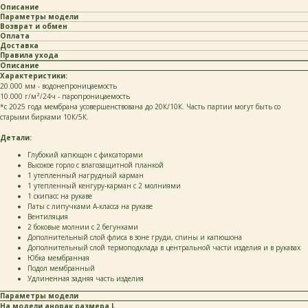
Описание
Параметры модели
Возврат и обмен
Оплата
Доставка
Правила ухода
Описание
Характеристики:
20.000 мм - водонепроницаемость
10.000 г/м²/24ч - паропроницаемость
*c 2025 года мембрана усовершенствована до 20К/10К. Часть партии могут быть со
старыми бирками 10К/5К.
Детали:
Глубокий капющон с фиксаторами
Высокое горло с влагозащитной планкой
1 утепленный нагрудный карман
1 утепленный кенгуру-карман с 2 молниями
1 скипасс на рукаве
Паты с липучками А-класса на рукаве
Вентиляция
2 боковые молнии с 2 бегунками
Дополнительный слой флиса в зоне груди, спины и капюшона
Дополнительный слой термоподклада в центральной части изделия и в рукавах
Юбка мембранная
Подол мембранный
Удлиненная задняя часть изделия
Параметры модели
На модели анорак размера L