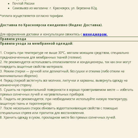
Почтой России
Самовывоз из магазина: г. Красноярск, ул. Березина 82д.
*оплата осуществляется согласно тарифам.
Доставка по Красноярска ежедневно (Яндекс Доставка).
Для оформления доставки и консультации свяжитесь с
менеджером.
Правила ухода
Правила ухода за мембранной одеждой:
1. Стирать при температуре не выше 30°C, мягким моющим средством, специально
предназначенным для мембранных тканей (гелями).
2. Не рекомендуется использовать ополаскиватели и кондиционеры, так как они могут
повредить защитные свойства материала.
3. Режим стирки — ручной или деликатный, без сушки и отжима (либо отжим на
минимальных оборотах).
4. Перед стиркой застегнуть все молнии, липучки и карманы, вывернуть одежду на
изнаночную сторону.
5. Сушить на горизонтальной поверхности в хорошо проветриваемом месте — избегать
прямых солнечных лучей и нагревательных приборов.
6. Гладить не рекомендуется; при необходимости используйте низкую температуру,
защитную ткань и парогенератор.
7. После нескольких стирок обновить водоотталкивающие свойства с помощью
специальных спреев или пропиток для восстановления.
8. Хранить одежду в сухом, прохладном месте без прямых солнечных лучей.