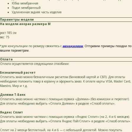
Юбка мембранная
Подол мембранный
Удлиненная задняя часть изделия
Параметры модели
На модели анорак размера М
рост:185 см
вес: 75
*для консультации по размеру свяжитесь с
менеджером
.
Отправим примеры посадки по
вашим параметрам.
Оплата
Оплата осуществляется следующими способами:
каталог
покупателям
таблицы
о бренде
Безналичный расчет
размеров
Оплатить заказ можно безналичным расчетом (банковской картой и СБП). Для оплаты
необходимо положить товар в корзину и оформить заказ. К оплате карты VISA, Master Card,
Maestro, Мир и т.д.
ОСТАВЬТЕ СВОИ
Долями Т-Банк
ДАННЫЕ И МЫ СВЯЖЕМСЯ
Оплатить заказ можно частями с помощью сервиса «Долями» (без комиссии и переплат).
С ВАМИ ДЛЯ КОНСУЛЬТАЦИИ:
Для оплаты необходимо выбрать «Оплата Долями» в разделе «Способ оплаты».
Яндекс Сплит
Оплатить заказ можно частями с помощью сервиса «Яндекс Сплит» (на 2, 4 и 6 месяцев).
Для оплаты необходимо выбрать «Оплата Яндекс Пэй/Сплит» в разделе «Способ оплаты».
Сплит на 2 месяца бесплатный, на 4 и 6 — с небольшой доплатой. Можно покупать