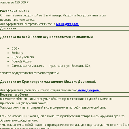
товары до 150 000 ₽.
+7
Рассрочка Т-Банк
Оплатить заказ рассрочкой на 3 и 4 месяца. Рассрочка беспроцентная и без
первоначального взноса.
Для оформления рассрочки свяжитесь с
менеджером.
написать
Доставка
Доставка по всей России осуществляется компаниями
:
Нажимая на кнопку «Написать», я даю согласие
на обработку персональных данных и соглашаюсь
с политикой конфиденциальности и согласен
СDEK
с её положением
Boxberry
Яндекс Доставка
Почтой России
Самовывоз из магазина: г. Красноярск, ул. Березина 82д.
*оплата осуществляется согласно тарифам.
Доставка по Красноярска ежедневно (Яндекс Доставка).
+ 7 923 345 01 70
xvoy.gesh@gmail.com
Для оформления доставки и консультации свяжитесь с
менеджером.
Магазин:
Возврат и обмен
г. Красноярск,
Вы можете обменять или вернуть любой товар
в течение 14 дней
с момента
ул. Березина 82д
приобретения (получения заказа).
Товар должен иметь товарный вид и сохранены потребительские свойства.
Магазин работает
в режиме предварительной записи.
Просто напишите нам в чат
Если по истечении 14-ти дней с момента приобретения товара вы обнаружили брак, то
для брони времени
обязательно сообщите нам.
*мы оставляем за собой право на проведение экспертизы для подтверждения того, что брак
возник до передачи товара клиенту.
политика конфиденциальности