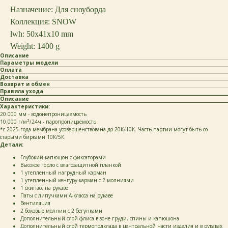
Назначение: Для сноуборда
Коллекция: SNOW
lwh: 50x41x10 mm
Weight: 1400 g
Описание
Параметры модели
Оплата
Доставка
Возврат и обмен
Правила ухода
Описание
Характеристики:
20.000 мм - водонепроницаемость
10.000 г/м²/24ч - паропроницаемость
*c 2025 года мембрана усовершенствована до 20К/10К. Часть партии могут быть со
старыми бирками 10К/5К.
Детали:
Глубокий капющон с фиксаторами
Высокое горло с влагозащитной планкой
1 утепленный нагрудный карман
1 утепленный кенгуру-карман с 2 молниями
1 скипасс на рукаве
Паты с липучками А-класса на рукаве
Вентиляция
2 боковые молнии с 2 бегунками
Дополнительный слой флиса в зоне груди, спины и капюшона
Дополнительный слой термоподклада в центральной части изделия и в рукавах