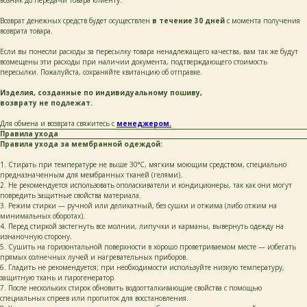
публичная оферта
Возврат денежных средств будет осуществлен
в течение 30 дней
с момента получения
возврата товара.
разработка сайта
Если вы понесли расходы за пересылку товара ненадлежащего качества, вам так же будут
возмещены эти расходы при наличии документа, подтверждающего стоимость
пересылки. Пожалуйста, сохраняйте квитанцию об отправке.
Изделия, созданные по индивидуальному пошиву,
возврату не подлежат.
Для обмена и возврата свяжитесь с
менеджером.
Правила ухода
Правила ухода за мембранной одеждой:
1. Стирать при температуре не выше 30°C, мягким моющим средством, специально
предназначенным для мембранных тканей (гелями).
2. Не рекомендуется использовать ополаскиватели и кондиционеры, так как они могут
повредить защитные свойства материала.
3. Режим стирки — ручной или деликатный, без сушки и отжима (либо отжим на
минимальных оборотах).
4. Перед стиркой застегнуть все молнии, липучки и карманы, вывернуть одежду на
изнаночную сторону.
5. Сушить на горизонтальной поверхности в хорошо проветриваемом месте — избегать
прямых солнечных лучей и нагревательных приборов.
6. Гладить не рекомендуется; при необходимости используйте низкую температуру,
защитную ткань и парогенератор.
7. После нескольких стирок обновить водоотталкивающие свойства с помощью
специальных спреев или пропиток для восстановления.