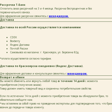
на обработку персональных данных и соглашаюсь
с политикой конфиденциальности и согласен
Рассрочка Т-Банк
с её положением
Оплатить заказ рассрочкой на 3 и 4 месяца. Рассрочка беспроцентная и без
первоначального взноса.
Для оформления рассрочки свяжитесь с
менеджером.
Доставка
Доставка по всей России осуществляется компаниями
:
+ 7 923 345 01 70
СDEK
xvoy.gesh@gmail.com
Boxberry
Яндекс Доставка
Магазин:
г. Красноярск,
Почтой России
ул. Березина 82д
Самовывоз из магазина: г. Красноярск, ул. Березина 82д.
*оплата осуществляется согласно тарифам.
Магазин работает
в режиме предварительной записи.
Просто напишите нам в чат
Доставка по Красноярска ежедневно (Яндекс Доставка).
для брони времени
Для оформления доставки и консультации свяжитесь с
менеджером.
политика конфиденциальности
Возврат и обмен
публичная оферта
Вы можете обменять или вернуть любой товар
в течение 14 дней
с момента
приобретения (получения заказа).
разработка сайта
Товар должен иметь товарный вид и сохранены потребительские свойства.
Если по истечении 14-ти дней с момента приобретения товара вы обнаружили брак, то
обязательно сообщите нам.
*мы оставляем за собой право на проведение экспертизы для подтверждения того, что брак
возник до передачи товара клиенту.