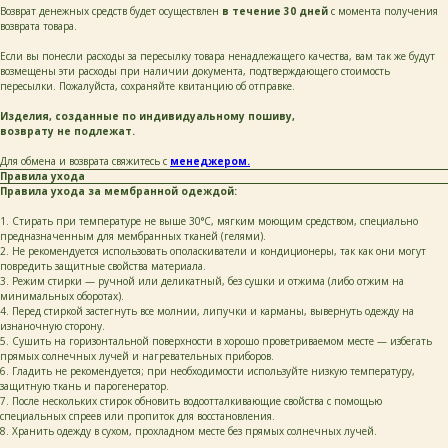
Возврат денежных средств будет осуществлен
в течение 30 дней
с момента получения
возврата товара.
Если вы понесли расходы за пересылку товара ненадлежащего качества, вам так же будут
возмещены эти расходы при наличии документа, подтверждающего стоимость
пересылки. Пожалуйста, сохраняйте квитанцию об отправке.
Изделия, созданные по индивидуальному пошиву,
возврату не подлежат.
Для обмена и возврата свяжитесь с
менеджером.
Правила ухода
Правила ухода за мембранной одеждой:
1. Стирать при температуре не выше 30°C, мягким моющим средством, специально
предназначенным для мембранных тканей (гелями).
2. Не рекомендуется использовать ополаскиватели и кондиционеры, так как они могут
повредить защитные свойства материала.
3. Режим стирки — ручной или деликатный, без сушки и отжима (либо отжим на
минимальных оборотах).
4. Перед стиркой застегнуть все молнии, липучки и карманы, вывернуть одежду на
изнаночную сторону.
5. Сушить на горизонтальной поверхности в хорошо проветриваемом месте — избегать
прямых солнечных лучей и нагревательных приборов.
6. Гладить не рекомендуется; при необходимости используйте низкую температуру,
защитную ткань и парогенератор.
7. После нескольких стирок обновить водоотталкивающие свойства с помощью
специальных спреев или пропиток для восстановления.
8. Хранить одежду в сухом, прохладном месте без прямых солнечных лучей.