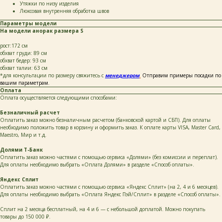
Утяжки по низу изделия
Люксовая внутренняя обработка швов
Параметры модели
На модели анорак размера S
каталог
покупателям
рост:172 см
таблицы
о бренде
обхват груди: 89 см
размеров
обхват бедер: 93 см
обхват талии: 63 см
*для консультации по размеру свяжитесь с
менеджером
.
Отправим примеры посадки по
вашим параметрам.
ОСТАВЬТЕ СВОИ
Оплата
ДАННЫЕ И МЫ СВЯЖЕМСЯ
Оплата осуществляется следующими способами:
С ВАМИ ДЛЯ КОНСУЛЬТАЦИИ:
Безналичный расчет
Оплатить заказ можно безналичным расчетом (банковской картой и СБП). Для оплаты
необходимо положить товар в корзину и оформить заказ. К оплате карты VISA, Master Card,
Maestro, Мир и т.д.
Долями Т-Банк
Оплатить заказ можно частями с помощью сервиса «Долями» (без комиссии и переплат).
Для оплаты необходимо выбрать «Оплата Долями» в разделе «Способ оплаты».
+7
Яндекс Сплит
Оплатить заказ можно частями с помощью сервиса «Яндекс Сплит» (на 2, 4 и 6 месяцев).
Для оплаты необходимо выбрать «Оплата Яндекс Пэй/Сплит» в разделе «Способ оплаты».
написать
Сплит на 2 месяца бесплатный, на 4 и 6 — с небольшой доплатой. Можно покупать
товары до 150 000 ₽.
Нажимая на кнопку «Написать», я даю согласие