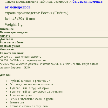
Также представлена таблица размеров и
быстрая помощь
от менеджеров
.
страна производства: Россия (Сибирь)
lwh: 45x39x10 mm
Weight: 1 g
Описание
Параметры модели
Оплата
Доставка
Возврат и обмен
Правила ухода
Описание
Характеристики:
20.000 мм - водонепроницаемость
10.000 г/м²/24ч - паропроницаемость
*c 2025 года мембрана усовершенствована до 20К/10К. Часть партии могут быть со
старыми бирками 10К/5К.
Детали:
Глубокий капющон с фиксаторами
Ветрозащитная планка на горлышке
1 утепленный нагрудный карман
1 утепленный кенгуру-карман с 2 молниями
1 скипасс на рукаве
Паты с липучками А-класса на рукаве
Вентиляция
2 боковые молнии с 2 бегунками