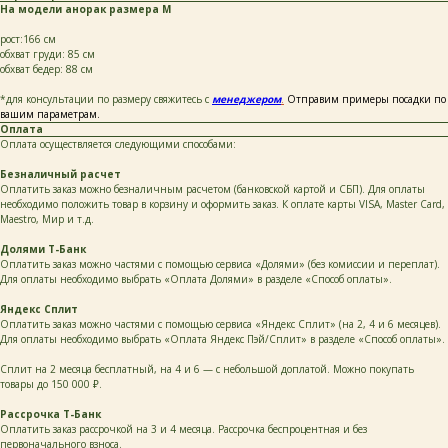
На модели анорак размера М
рост:166 см
обхват груди: 85 см
обхват бедер: 88 см
*для консультации по размеру свяжитесь с
менеджером
.
Отправим примеры посадки по
вашим параметрам.
Оплата
Оплата осуществляется следующими способами:
Безналичный расчет
каталог
покупателям
Оплатить заказ можно безналичным расчетом (банковской картой и СБП). Для оплаты
таблицы
о бренде
размеров
необходимо положить товар в корзину и оформить заказ. К оплате карты VISA, Master Card,
Maestro, Мир и т.д.
Долями Т-Банк
Оплатить заказ можно частями с помощью сервиса «Долями» (без комиссии и переплат).
ОСТАВЬТЕ СВОИ
Для оплаты необходимо выбрать «Оплата Долями» в разделе «Способ оплаты».
ДАННЫЕ И МЫ СВЯЖЕМСЯ
С ВАМИ ДЛЯ КОНСУЛЬТАЦИИ:
Яндекс Сплит
Оплатить заказ можно частями с помощью сервиса «Яндекс Сплит» (на 2, 4 и 6 месяцев).
Для оплаты необходимо выбрать «Оплата Яндекс Пэй/Сплит» в разделе «Способ оплаты».
Сплит на 2 месяца бесплатный, на 4 и 6 — с небольшой доплатой. Можно покупать
товары до 150 000 ₽.
Рассрочка Т-Банк
Оплатить заказ рассрочкой на 3 и 4 месяца. Рассрочка беспроцентная и без
+7
первоначального взноса.