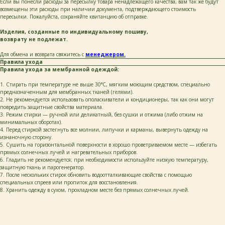
Если вы понесли расходы за пересылку товара ненадлежащего качества, вам так же будут
возмещены эти расходы при наличии документа, подтверждающего стоимость
пересылки. Пожалуйста, сохраняйте квитанцию об отправке.
Изделия, созданные по индивидуальному пошиву,
возврату не подлежат.
Для обмена и возврата свяжитесь с
менеджером.
Правила ухода
Правила ухода за мембранной одеждой:
1. Стирать при температуре не выше 30°C, мягким моющим средством, специально
предназначенным для мембранных тканей (гелями).
2. Не рекомендуется использовать ополаскиватели и кондиционеры, так как они могут
повредить защитные свойства материала.
3. Режим стирки — ручной или деликатный, без сушки и отжима (либо отжим на
минимальных оборотах).
4. Перед стиркой застегнуть все молнии, липучки и карманы, вывернуть одежду на
изнаночную сторону.
5. Сушить на горизонтальной поверхности в хорошо проветриваемом месте — избегать
прямых солнечных лучей и нагревательных приборов.
6. Гладить не рекомендуется; при необходимости используйте низкую температуру,
защитную ткань и парогенератор.
7. После нескольких стирок обновить водоотталкивающие свойства с помощью
специальных спреев или пропиток для восстановления.
8. Хранить одежду в сухом, прохладном месте без прямых солнечных лучей.