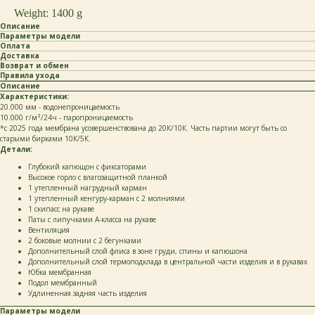
Weight: 1400 g
Описание
Параметры модели
Оплата
Доставка
Возврат и обмен
Правила ухода
Описание
Характеристики:
20.000 мм - водонепроницаемость
10.000 г/м²/24ч - паропроницаемость
*c 2025 года мембрана усовершенствована до 20К/10К. Часть партии могут быть со
старыми бирками 10К/5К.
Детали:
Глубокий капющон с фиксаторами
Высокое горло с влагозащитной планкой
1 утепленный нагрудный карман
1 утепленный кенгуру-карман с 2 молниями
1 скипасс на рукаве
Паты с липучками А-класса на рукаве
Вентиляция
2 боковые молнии с 2 бегунками
Дополнительный слой флиса в зоне груди, спины и капюшона
Дополнительный слой термоподклада в центральной части изделия и в рукавах
Юбка мембранная
Подол мембранный
Удлиненная задняя часть изделия
Параметры модели