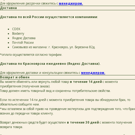
Для оформления рассрочки свяжитесь с
менеджером.
Доставка
написать
Доставка по всей России осуществляется компаниями
:
Нажимая на кнопку «Написать», я даю согласие
на обработку персональных данных и соглашаюсь
СDEK
с политикой конфиденциальности и согласен
Boxberry
с её положением
Яндекс Доставка
Почтой России
Самовывоз из магазина: г. Красноярск, ул. Березина 82д.
*оплата осуществляется согласно тарифам.
Доставка по Красноярска ежедневно (Яндекс Доставка).
+ 7 923 345 01 70
Для оформления доставки и консультации свяжитесь с
менеджером.
xvoy.gesh@gmail.com
Возврат и обмен
Магазин:
Вы можете обменять или вернуть любой товар
в течение 14 дней
с момента
г. Красноярск,
приобретения (получения заказа).
ул. Березина 82д
Товар должен иметь товарный вид и сохранены потребительские свойства.
Магазин работает
Если по истечении 14-ти дней с момента приобретения товара вы обнаружили брак, то
в режиме предварительной записи.
обязательно сообщите нам.
Просто напишите нам в чат
для брони времени
*мы оставляем за собой право на проведение экспертизы для подтверждения того, что брак
возник до передачи товара клиенту.
политика конфиденциальности
Возврат денежных средств будет осуществлен
в течение 30 дней
с момента получения
публичная оферта
возврата товара.
разработка сайта