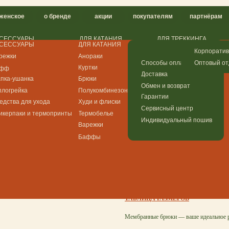
о бренде
акции
покупателям
партнёрам
контакты
РЫ
ДЛЯ КАТАНИЯ
ДЛЯ ТРЕККИНГА
ДЛЯ ГОРОДА
РЫ
ДЛЯ КАТАНИЯ
ДЛЯ ТРЕККИНГА
ДЛЯ ГОРОДА
Анораки
Анораки
Худи и флиски
Корпоративный мерч
Анораки
Анораки
Худи и флиски
Куртки
Куртки (скоро)
Брюки
Оптовый отдел
Способы оплаты
Куртки
Куртки (скоро)
Брюки
ка
Брюки
Брюки
Плащи
Доставка
ка
Брюки
Брюки
Плащи
а
Полукомбинезоны
Худи и флиски
Футболки
Обмен и возврат
а
Полукомбинезоны
Худи и флиски
Футболки
я ухода
Худи и флиски
Термобелье
Гарантии
Брюки треккинговы
я ухода
Худи и флиски
Термобелье
 и термопринты
Термобелье
Плащи
Сервисный центр
 и термопринты
Термобелье
Плащи
Хвоя
Варежки
Индивидуальный пошив
Варежки
Футболки
SKU:
Баффы
Баффы
р.
8900,00
В корзину
ТАБЛИЦА РАЗМЕРОВ
Мембранные брюки — ваше идеальное р