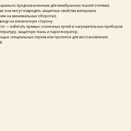
пециально предназначенным для мембранных тканей (гелями).
ак они могут повредить защитные свойства материала.
тжим на минимальных оборотах).
одежду на изнаночную сторону.
те — избегать прямых солнечных лучей и нагревательных приборов.
мпературу, защитную ткань и парогенератор.
мощью специальных спреев или пропиток для восстановления.
й.
каталог
о бренде
покупателям
таблицы размеров