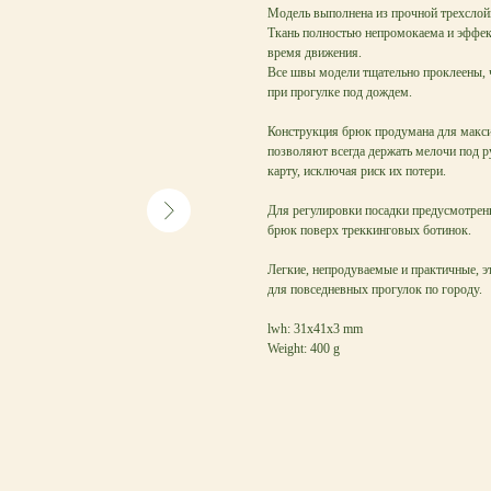
Модель выполнена из прочной трехслойн
Ткань полностью непромокаема и эффект
время движения.
Все швы модели тщательно проклеены, ч
при прогулке под дождем.
Конструкция брюк продумана для макси
позволяют всегда держать мелочи под р
карту, исключая риск их потери.
Для регулировки посадки предусмотрен
брюк поверх треккинговых ботинок.
Легкие, непродуваемые и практичные, э
для повседневных прогулок по городу.
lwh: 31x41x3 mm
Weight: 400 g