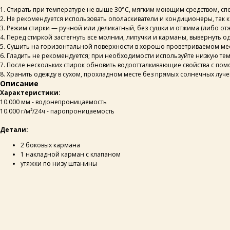
1. Стирать при температуре не выше 30°C, мягким моющим средством, с
2. Не рекомендуется использовать ополаскиватели и кондиционеры, так к
3. Режим стирки — ручной или деликатный, без сушки и отжима (либо о
4. Перед стиркой застегнуть все молнии, липучки и карманы, вывернуть 
5. Сушить на горизонтальной поверхности в хорошо проветриваемом мес
6. Гладить не рекомендуется; при необходимости используйте низкую те
7. После нескольких стирок обновить водоотталкивающие свойства с по
8. Хранить одежду в сухом, прохладном месте без прямых солнечных луче
Описание
Характеристики:
10.000 мм - водонепроницаемость
10.000 г/м²/24ч - паропроницаемость
Детали:
2 боковых кармана
ОСТАВЬТЕ СВОИ
ДАННЫЕ И МЫ СВЯЖЕМСЯ
1 накладной карман с клапаном
С ВАМИ ДЛЯ КОНСУЛЬТАЦИИ:
утяжки по низу штанины