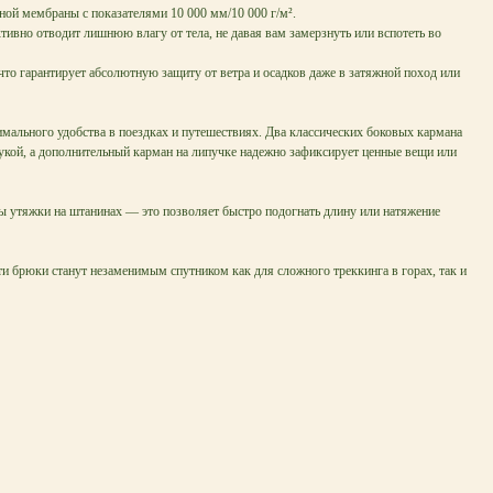
ой мембраны с показателями 10 000 мм/10 000 г/м².
ивно отводит лишнюю влагу от тела, не давая вам замерзнуть или вспотеть во
то гарантирует абсолютную защиту от ветра и осадков даже в затяжной поход или
мального удобства в поездках и путешествиях. Два классических боковых кармана
укой, а дополнительный карман на липучке надежно зафиксирует ценные вещи или
ы утяжки на штанинах — это позволяет быстро подогнать длину или натяжение
ти брюки станут незаменимым спутником как для сложного треккинга в горах, так и