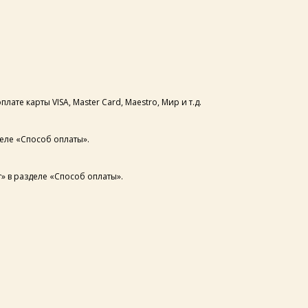
те карты VISA, Master Card, Maestro, Мир и т.д.
еле «Способ оплаты».
» в разделе «Способ оплаты».