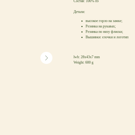
Состав: 100% пэ
Детали:
высокое горло на замке;
Резинка на рукавах;
Резинка по низу флиски;
Вышивки: елочки и логотип
lwh: 28x43x7 mm
Weight: 600 g