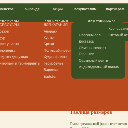
о бренде
акции
покупателям
партнёрам
контакты
РЫ
ДЛЯ КАТАНИЯ
ДЛЯ ТРЕККИНГА
ДЛЯ ГОРОДА
РЫ
ДЛЯ КАТАНИЯ
ДЛЯ ТРЕККИНГА
ДЛЯ ГОРОДА
Анораки
Анораки
Худи и флиски
Корпоративный мерч
Анораки
Анораки
Худи и флиски
Куртки
Куртки (скоро)
Брюки
Оптовый отдел
Способы оплаты
Куртки
Куртки (скоро)
Брюки
ка
Брюки
Брюки
Плащи
Доставка
ка
Брюки
Брюки
Плащи
а
Полукомбинезоны
Худи и флиски
Футболки
Обмен и возврат
а
Полукомбинезоны
Худи и флиски
Футболки
я ухода
Худи и флиски
Термобелье
Гарантии
Флисовые брюки "З
я ухода
Худи и флиски
Термобелье
 и термопринты
Термобелье
Плащи
Сервисный центр
 и термопринты
Термобелье
Плащи
Хвоя
Варежки
Индивидуальный пошив
Варежки
Футболки
SKU:
xv050104
Баффы
Баффы
р.
3800,00
В корзину
Таблица размеров
Ткань: премиальный флис с плотностью