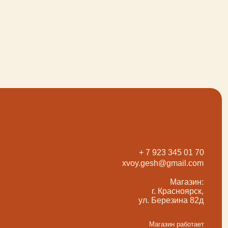
+ 7 923 345 01 70
xvoy.gesh@gmail.com
Магазин:
г. Красноярск,
ул. Березина 82д
Магазин работает
в режиме предварительной записи.
Просто напишите нам в чат
для брони времени
разработка сайта