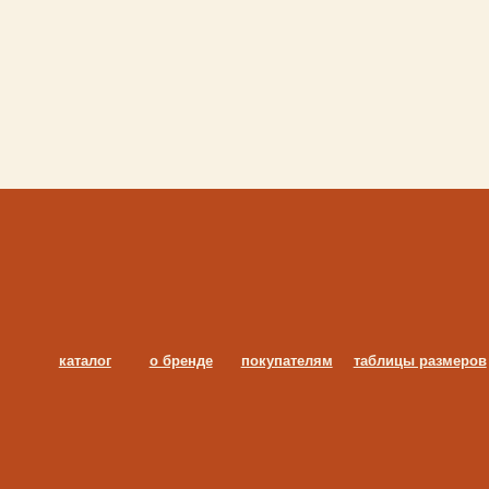
каталог
о бренде
покупателям
таблицы размеров
публичная оферта