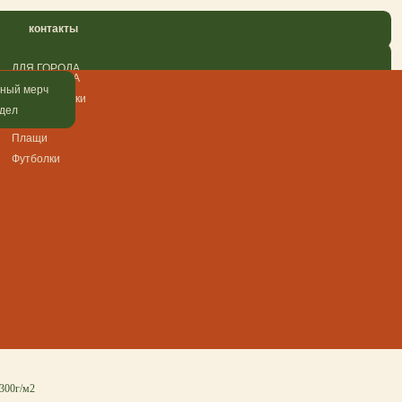
еленые" женские
 300г/м2