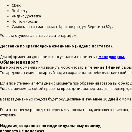
СDEK
Boxberry
Яндекс Доставка
Почтой России
Самовывоз из магазина: г. Красноярск, ул. Березина 82д.
*оплата осуществляется согласно тарифам.
Доставка по Красноярска ежедневно (Яндекс Доставка).
Для оформления доставки и консультации свяжитесь с
менеджером.
Обмен и возврат
Вы можете обменять или вернуть любой товар
в течение 14 дней
с мом
Товар должен иметь товарный вид и сохранены потребительские свойств
Если по истечении 14-ти дней с момента приобретения товара вы обнару
*мы оставляем за собой право на проведение экспертизы для подтвержден
Возврат денежных средств будет осуществлен
в течение 30 дней
с момен
Если вы понесли расходы за пересылку товара ненадлежащего качества, 
отправке.
ОСТАВЬТЕ СВОИ
Изделия, созданные по индивидуальному пошиву,
ДАННЫЕ И МЫ СВЯЖЕМСЯ
возврату не подлежат.