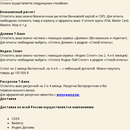
Оплата осуществляется следующими способами:
Безналичный расчет
Оплатить заказ можно безналичным расчетом (банковской картой и СБП). Для оплаты
необходимо положить товар в корзину и оформить заказ. К оплате карты VISA, Master Card,
Maestro, Мир и т.д.
Долями Т-Банк
Оплатить заказ можно частями с помощью сервиса «Долями» (без комиссии и переплат).
Для оплаты необходимо выбрать «Оплата Долями» в разделе «Способ оплаты».
Яндекс Сплит
Оплатить заказ можно частями с помощью сервиса «Яндекс Сплит» (на 2, 4 и 6 месяцев).
Для оплаты необходимо выбрать «Оплата Яндекс Пэй/Сплит» в разделе «Способ оплаты».
Сплит на 2 месяца бесплатный, на 4 и 6 — с небольшой доплатой. Можно покупать
товары до 150 000 ₽.
Рассрочка Т-Банк
Оплатить заказ рассрочкой на 3 и 4 месяца. Рассрочка беспроцентная и без
первоначального взноса.
Для оформления рассрочки свяжитесь с
менеджером.
Доставка
Доставка по всей России осуществляется компаниями
:
каталог
покупателям
СDEK
таблицы
о бренде
размеров
Boxberry
Яндекс Доставка