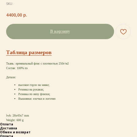
SKU:
4400,00
р.
В корзину
Таблица размеров
Ткань: премиальный флис с плотностью 250г/м2
Состав: 100% пэ
Детали:
высокое горло на замке;
Резинка на рукавах;
Резинка по низу флиски;
Вышивки: елочки и логотип
lwh: 28x43x7 mm
Weight: 600 g
Оплата
Доставка
Обмен и возврат
Оплата