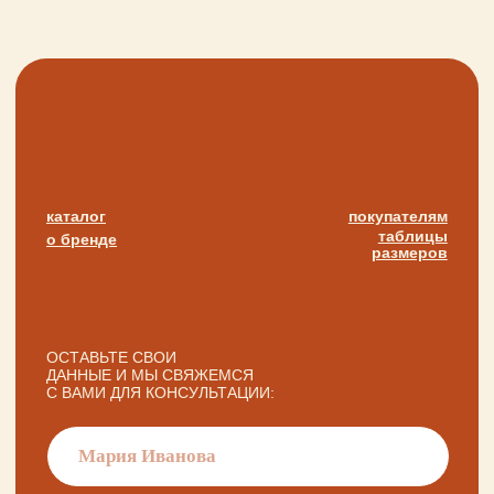
+ 7 923 345 01 70
xvoy.gesh@gmail.com
Магазин:
г. Красноярск,
ул. Березина 82д
Магазин работает
в режиме предварительной записи.
Просто напишите нам в чат
для брони времени
политика конфиденциальности
публичная оферта
разработка сайта