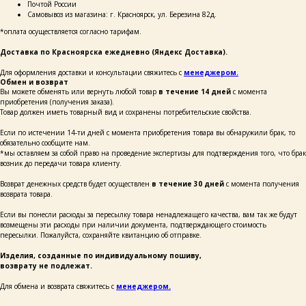
Почтой России
Самовывоз из магазина: г. Красноярск, ул. Березина 82д.
ОСТАВЬТЕ СВОИ
*оплата осуществляется согласно тарифам.
ДАННЫЕ И МЫ СВЯЖЕМСЯ
С ВАМИ ДЛЯ КОНСУЛЬТАЦИИ:
Доставка по Красноярска ежедневно (Яндекс Доставка).
Для оформления доставки и консультации свяжитесь с
менеджером.
Обмен и возврат
Вы можете обменять или вернуть любой товар
в течение 14 дней
с момента
приобретения (получения заказа).
Товар должен иметь товарный вид и сохранены потребительские свойства.
Если по истечении 14-ти дней с момента приобретения товара вы обнаружили брак, то
+7
обязательно сообщите нам.
*мы оставляем за собой право на проведение экспертизы для подтверждения того, что брак
возник до передачи товара клиенту.
написать
Возврат денежных средств будет осуществлен
в течение 30 дней
с момента получения
возврата товара.
Нажимая на кнопку «Написать», я даю согласие
Если вы понесли расходы за пересылку товара ненадлежащего качества, вам так же будут
на обработку персональных данных и соглашаюсь
с политикой конфиденциальности и согласен
возмещены эти расходы при наличии документа, подтверждающего стоимость
с её положением
пересылки. Пожалуйста, сохраняйте квитанцию об отправке.
Изделия, созданные по индивидуальному пошиву,
возврату не подлежат.
Для обмена и возврата свяжитесь с
менеджером.