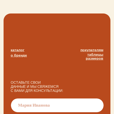
+ 7 923 345 01 70
xvoy.gesh@gmail.com
Магазин:
г. Красноярск,
ул. Березина 82д
Магазин работает
в режиме предварительной записи.
Просто напишите нам в чат
для брони времени
политика конфиденциальности
публичная оферта
разработка сайта