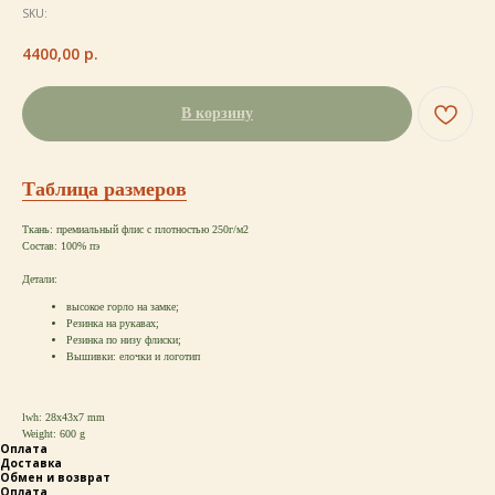
SKU:
4400,00
р.
В корзину
Таблица размеров
Ткань: премиальный флис с плотностью 250г/м2
Состав: 100% пэ
Детали:
высокое горло на замке;
Резинка на рукавах;
Резинка по низу флиски;
Вышивки: елочки и логотип
lwh: 28x43x7 mm
Weight: 600 g
Оплата
Доставка
Обмен и возврат
Оплата