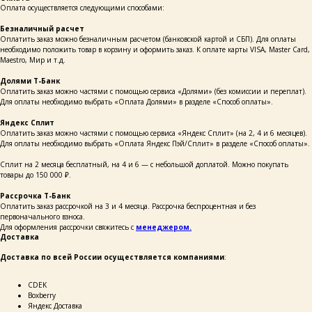
Оплата осуществляется следующими способами:
Безналичный расчет
Оплатить заказ можно безналичным расчетом (банковской картой и СБП). Для оплаты
необходимо положить товар в корзину и оформить заказ. К оплате карты VISA, Master Card,
Maestro, Мир и т.д.
Долями Т-Банк
Оплатить заказ можно частями с помощью сервиса «Долями» (без комиссии и переплат).
Для оплаты необходимо выбрать «Оплата Долями» в разделе «Способ оплаты».
Яндекс Сплит
Оплатить заказ можно частями с помощью сервиса «Яндекс Сплит» (на 2, 4 и 6 месяцев).
Для оплаты необходимо выбрать «Оплата Яндекс Пэй/Сплит» в разделе «Способ оплаты».
Сплит на 2 месяца бесплатный, на 4 и 6 — с небольшой доплатой. Можно покупать
товары до 150 000 ₽.
Рассрочка Т-Банк
Оплатить заказ рассрочкой на 3 и 4 месяца. Рассрочка беспроцентная и без
первоначального взноса.
Для оформления рассрочки свяжитесь с
менеджером.
Доставка
Доставка по всей России осуществляется компаниями
:
каталог
покупателям
СDEK
таблицы
о бренде
размеров
Boxberry
Яндекс Доставка