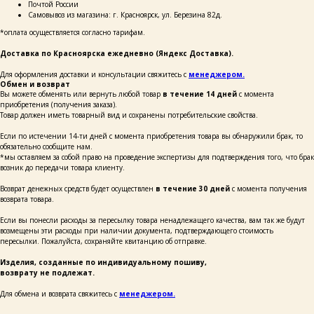
Почтой России
Самовывоз из магазина: г. Красноярск, ул. Березина 82д.
ОСТАВЬТЕ СВОИ
*оплата осуществляется согласно тарифам.
ДАННЫЕ И МЫ СВЯЖЕМСЯ
С ВАМИ ДЛЯ КОНСУЛЬТАЦИИ:
Доставка по Красноярска ежедневно (Яндекс Доставка).
Для оформления доставки и консультации свяжитесь с
менеджером.
Обмен и возврат
Вы можете обменять или вернуть любой товар
в течение 14 дней
с момента
приобретения (получения заказа).
Товар должен иметь товарный вид и сохранены потребительские свойства.
Если по истечении 14-ти дней с момента приобретения товара вы обнаружили брак, то
+7
обязательно сообщите нам.
*мы оставляем за собой право на проведение экспертизы для подтверждения того, что брак
возник до передачи товара клиенту.
написать
Возврат денежных средств будет осуществлен
в течение 30 дней
с момента получения
возврата товара.
Нажимая на кнопку «Написать», я даю согласие
Если вы понесли расходы за пересылку товара ненадлежащего качества, вам так же будут
на обработку персональных данных и соглашаюсь
с политикой конфиденциальности и согласен
возмещены эти расходы при наличии документа, подтверждающего стоимость
с её положением
пересылки. Пожалуйста, сохраняйте квитанцию об отправке.
Изделия, созданные по индивидуальному пошиву,
возврату не подлежат.
Для обмена и возврата свяжитесь с
менеджером.