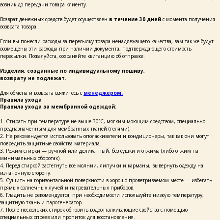
возник до передачи товара клиенту.
Возврат денежных средств будет осуществлен
в течение 30 дней
с момента получения
возврата товара.
Если вы понесли расходы за пересылку товара ненадлежащего качества, вам так же будут
возмещены эти расходы при наличии документа, подтверждающего стоимость
+7
пересылки. Пожалуйста, сохраняйте квитанцию об отправке.
Изделия, созданные по индивидуальному пошиву,
написать
возврату не подлежат.
Для обмена и возврата свяжитесь с
менеджером.
Правила ухода
Нажимая на кнопку «Написать», я даю согласие
на обработку персональных данных и соглашаюсь
Правила ухода за мембранной одеждой:
с политикой конфиденциальности и согласен
с её положением
1. Стирать при температуре не выше 30°C, мягким моющим средством, специально
предназначенным для мембранных тканей (гелями).
2. Не рекомендуется использовать ополаскиватели и кондиционеры, так как они могут
повредить защитные свойства материала.
3. Режим стирки — ручной или деликатный, без сушки и отжима (либо отжим на
минимальных оборотах).
4. Перед стиркой застегнуть все молнии, липучки и карманы, вывернуть одежду на
изнаночную сторону.
+ 7 923 345 01 70
xvoy.gesh@gmail.com
5. Сушить на горизонтальной поверхности в хорошо проветриваемом месте — избегать
прямых солнечных лучей и нагревательных приборов.
Магазин:
6. Гладить не рекомендуется; при необходимости используйте низкую температуру,
г. Красноярск,
защитную ткань и парогенератор.
ул. Березина 82д
7. После нескольких стирок обновить водоотталкивающие свойства с помощью
специальных спреев или пропиток для восстановления.
Магазин работает