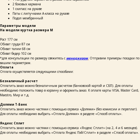
2 боковых кармана
1 скипасс на рукаве
Паты с липучками А-класса на рукаве
Подол мембранный
Параметры модели
На модели куртка размера M
Рост 177 см
Обхват груди 87 см
Обхват талии 68 см
Обхват бедер 102 см
*для консультации по размеру свяжитесь с
менеджером
.
Отправим примеры посадки по
вашим параметрам.
Оплата
Оплата осуществляется следующими способами:
Безналичный расчет
Оплатить заказ можно безналичным расчетом (банковской картой и СБП). Для оплаты
необходимо положить товар в корзину и оформить заказ. К оплате карты VISA, Master Card,
Maestro, Мир и т.д.
Долями Т-Банк
Оплатить заказ можно частями с помощью сервиса «Долями» (без комиссии и переплат).
Для оплаты необходимо выбрать «Оплата Долями» в разделе «Способ оплаты».
Яндекс Сплит
Оплатить заказ можно частями с помощью сервиса «Яндекс Сплит» (на 2, 4 и 6 месяцев).
Для оплаты необходимо выбрать «Оплата Яндекс Пэй/Сплит» в разделе «Способ оплаты».