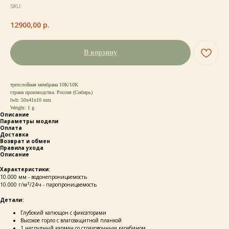
SKU:
12900,00
р.
В корзину
трехслойная мембрана 10K/10K
страна производства: Россия (Сибирь)
lwh: 50x41x10 mm
Weight: 1 g
Описание
Параметры модели
Оплата
Доставка
Возврат и обмен
Правила ухода
Описание
Характеристики:
10.000 мм - водонепроницаемость
10.000 г/м²/24ч - паропроницаемость
Детали:
Глубокий капющон с фиксаторами
Высокое горло с влагозащитной планкой
1 нагрудный карман со страховочным карабином