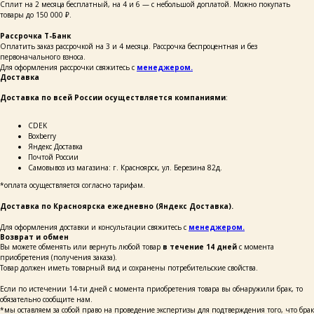
Сплит на 2 месяца бесплатный, на 4 и 6 — с небольшой доплатой. Можно покупать
товары до 150 000 ₽.
Рассрочка Т-Банк
Оплатить заказ рассрочкой на 3 и 4 месяца. Рассрочка беспроцентная и без
первоначального взноса.
Для оформления рассрочки свяжитесь с
менеджером.
Доставка
Доставка по всей России осуществляется компаниями
:
СDEK
Boxberry
Яндекс Доставка
Почтой России
Самовывоз из магазина: г. Красноярск, ул. Березина 82д.
*оплата осуществляется согласно тарифам.
Доставка по Красноярска ежедневно (Яндекс Доставка).
каталог
покупателям
таблицы
о бренде
размеров
Для оформления доставки и консультации свяжитесь с
менеджером.
Возврат и обмен
Вы можете обменять или вернуть любой товар
в течение 14 дней
с момента
приобретения (получения заказа).
Товар должен иметь товарный вид и сохранены потребительские свойства.
ОСТАВЬТЕ СВОИ
ДАННЫЕ И МЫ СВЯЖЕМСЯ
С ВАМИ ДЛЯ КОНСУЛЬТАЦИИ:
Если по истечении 14-ти дней с момента приобретения товара вы обнаружили брак, то
обязательно сообщите нам.
*мы оставляем за собой право на проведение экспертизы для подтверждения того, что брак