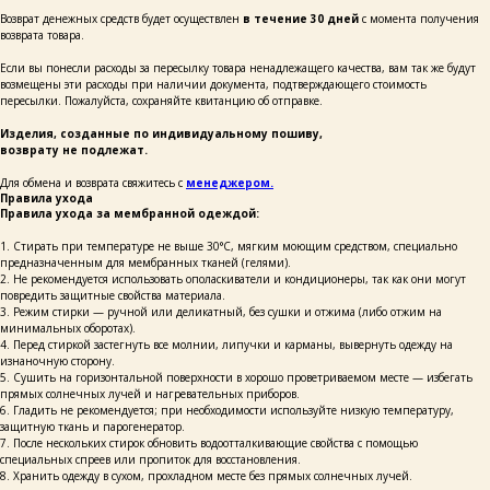
Возврат денежных средств будет осуществлен
в течение 30 дней
с момента получения
возврата товара.
Если вы понесли расходы за пересылку товара ненадлежащего качества, вам так же будут
возмещены эти расходы при наличии документа, подтверждающего стоимость
+ 7 923 345 01 70
пересылки. Пожалуйста, сохраняйте квитанцию об отправке.
xvoy.gesh@gmail.com
Магазин:
Изделия, созданные по индивидуальному пошиву,
г. Красноярск,
возврату не подлежат.
ул. Березина 82д
Для обмена и возврата свяжитесь с
менеджером.
Магазин работает
Правила ухода
в режиме предварительной записи.
Правила ухода за мембранной одеждой:
Просто напишите нам в чат
для брони времени
1. Стирать при температуре не выше 30°C, мягким моющим средством, специально
предназначенным для мембранных тканей (гелями).
политика конфиденциальности
2. Не рекомендуется использовать ополаскиватели и кондиционеры, так как они могут
публичная оферта
повредить защитные свойства материала.
3. Режим стирки — ручной или деликатный, без сушки и отжима (либо отжим на
разработка сайта
минимальных оборотах).
4. Перед стиркой застегнуть все молнии, липучки и карманы, вывернуть одежду на
изнаночную сторону.
5. Сушить на горизонтальной поверхности в хорошо проветриваемом месте — избегать
прямых солнечных лучей и нагревательных приборов.
6. Гладить не рекомендуется; при необходимости используйте низкую температуру,
защитную ткань и парогенератор.
7. После нескольких стирок обновить водоотталкивающие свойства с помощью
специальных спреев или пропиток для восстановления.
8. Хранить одежду в сухом, прохладном месте без прямых солнечных лучей.