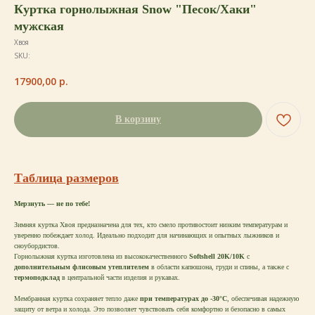
Куртка горнолыжная Snow "Песок/Хаки"
мужская
Хвоя
SKU:
17900,00
р.
В корзину
Таблица размеров
Мерзнуть — не по тебе!
Зимняя куртка Хвоя предназначена для тех, кто смело противостоит низким температурам и
уверенно побеждает холод. Идеально подходит для начинающих и опытных лыжников и
сноубордистов.
Горнолыжная куртка изготовлена из высококачественного
Softshell 20K/10K
с
дополнительным флисовым утеплителем
в области капюшона, груди и спины, а также с
термоподклад
в центральной части изделия и рукавах.
Мембранная куртка сохраняет тепло даже
при температурах до -30°C
, обеспечивая надежную
защиту от ветра и холода. Это позволяет чувствовать себя комфортно и безопасно в самых