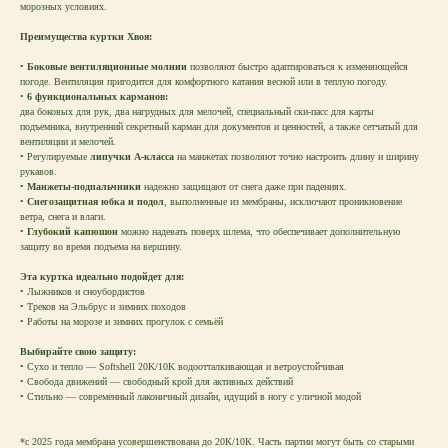
морозных условиях.
Преимущества куртки Хвоя:
•
Боковые вентиляционные молнии
позволяют быстро адаптироваться к изменяющейся
погоде. Вентиляция пригодится для комфортного катания весной или в теплую погоду.
•
6 функциональных карманов:
два боковых для рук, два нагрудных для мелочей, специальный ски-пасс для карты
подъемника, внутренний секретный карман для документов и ценностей, а также сетчатый для
вентиляции и мелочей.
• Регулируемые
липучки А-класса
на манжетах позволяют точно настроить длину и ширину
рукавов.
•
Манжеты-подпальчники
надежно защищают от снега даже при падениях.
•
Снегозащитная юбка и подол
, выполненные из мембраны, исключают проникновение
ветра, снега и влаги.
•
Глубокий капюшон
можно надевать поверх шлема, что обеспечивает дополнительную
защиту во время подъема на вершину.
Эта куртка идеально подойдет для:
• Лыжников и сноубордистов
• Треков на Эльбрус и зимних походов
• Работы на морозе и зимних прогулок с семьёй
Выбирайте свою защиту:
• Сухо и тепло — Softshell 20K/10K водоотталкивающая и ветроустойчивая
• Свобода движений — свободный крой для активных действий
• Стильно — современный лаконичный дизайн, идущий в ногу с уличной модой
*c 2025 года мембрана усовершенствована до 20К/10К. Часть партии могут быть со старыми