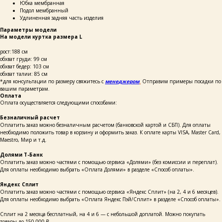
Юбка мембранная
Подол мембранный
Удлиненная задняя часть изделия
Параметры модели
На модели куртка размера L
рост:188 см
обхват груди: 99 см
обхват бедер: 103 см
обхват талии: 85 см
*для консультации по размеру свяжитесь с
менеджером
.
Отправим примеры посадки по
вашим параметрам.
Оплата
Оплата осуществляется следующими способами:
Безналичный расчет
Оплатить заказ можно безналичным расчетом (банковской картой и СБП). Для оплаты
необходимо положить товар в корзину и оформить заказ. К оплате карты VISA, Master Card,
Maestro, Мир и т.д.
Долями Т-Банк
Оплатить заказ можно частями с помощью сервиса «Долями» (без комиссии и переплат).
Для оплаты необходимо выбрать «Оплата Долями» в разделе «Способ оплаты».
Яндекс Сплит
Оплатить заказ можно частями с помощью сервиса «Яндекс Сплит» (на 2, 4 и 6 месяцев).
Для оплаты необходимо выбрать «Оплата Яндекс Пэй/Сплит» в разделе «Способ оплаты».
Сплит на 2 месяца бесплатный, на 4 и 6 — с небольшой доплатой. Можно покупать
товары до 150 000 ₽.