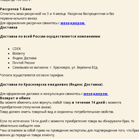
каталог
покупателям
Рассрочка Т-Банк
таблицы
о бренде
Оплатить заказ рассрочкой на 3 и 4 месяца. Рассрочка беспроцентная и без
размеров
первоначального взноса.
Для оформления рассрочки свяжитесь с
менеджером.
Доставка
ОСТАВЬТЕ СВОИ
Доставка по всей России осуществляется компаниями
:
ДАННЫЕ И МЫ СВЯЖЕМСЯ
С ВАМИ ДЛЯ КОНСУЛЬТАЦИИ:
СDEK
Boxberry
Яндекс Доставка
Почтой России
Самовывоз из магазина: г. Красноярск, ул. Березина 82д.
*оплата осуществляется согласно тарифам.
Доставка по Красноярска ежедневно (Яндекс Доставка).
+7
Для оформления доставки и консультации свяжитесь с
менеджером.
Возврат и обмен
Вы можете обменять или вернуть любой товар
в течение 14 дней
с момента
написать
приобретения (получения заказа).
Товар должен иметь товарный вид и сохранены потребительские свойства.
Нажимая на кнопку «Написать», я даю согласие
Если по истечении 14-ти дней с момента приобретения товара вы обнаружили брак, то
на обработку персональных данных и соглашаюсь
с политикой конфиденциальности и согласен
обязательно сообщите нам.
с её положением
*мы оставляем за собой право на проведение экспертизы для подтверждения того, что брак
возник до передачи товара клиенту.