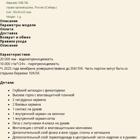
бирками 10К/5К.
страна производства: Россия (Сибирь)
lwh: 50x41x10 mm
Weight: 1 g
Описание
Параметры модели
Оплата
Доставка
Возврат и обмен
Правила ухода
Описание
Характеристики:
20.000 мм - водонепроницаемость
10.000 г/м²/24ч - паропроницаемость
*c 2025 года мембрана усовершенствована до 20К/10К. Часть партии могут быть со
старыми бирками 10К/5К.
Детали:
Глубокий капющон с фиксаторами
Высокое горло с влагозащитной планкой
2 нагрудных кармана
2 боковых кармана
1 скипасс на рукаве
1 внутренний карман на молнии
1 внутренний карман-сетка
Паты с липучками А-класса на рукаве
Вентиляция с сеткой и влагозащитными молниями
Дополнительный слой флиса в зоне груди, спины и капюшона
Дополнительный слой термоподклада в центральной части изделия и в рукавах