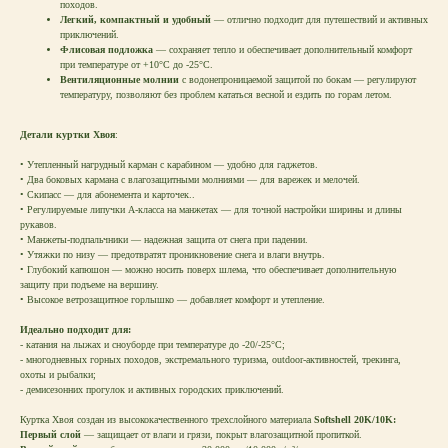
походов.
Легкий, компактный и удобный
— отлично подходит для путешествий и активных
приключений.
Флисовая подложка
— сохраняет тепло и обеспечивает дополнительный комфорт
при температуре от +10°C до -25°C.
Вентиляционные молнии
с водонепроницаемой защитой по бокам — регулируют
температуру, позволяют без проблем кататься весной и ездить по горам летом.
Детали куртки Хвоя
:
• Утепленный нагрудный карман с карабином — удобно для гаджетов.
• Два боковых кармана с влагозащитными молниями — для варежек и мелочей.
• Скипасс — для абонемента и карточек..
• Регулируемые липучки А-класса на манжетах — для точной настройки ширины и длины
рукавов.
• Манжеты-подпальчники — надежная защита от снега при падении.
• Утяжки по низу — предотвратят проникновение снега и влаги внутрь.
• Глубокий капюшон — можно носить поверх шлема, что обеспечивает дополнительную
защиту при подъеме на вершину.
• Высокое ветрозащитное горлышко — добавляет комфорт и утепление.
Идеально подходит для:
- катания на лыжах и сноуборде при температуре до -20/-25°C;
- многодневных горных походов, экстремального туризма, outdoor-активностей, трекинга,
охоты и рыбалки;
- демисезонних прогулок и активных городских приключений.
Куртка Хвоя создан из высококачественного трехслойного материала
Softshell 20K/10K:
Первый слой
— защищает от влаги и грязи, покрыт влагозащитной пропиткой.