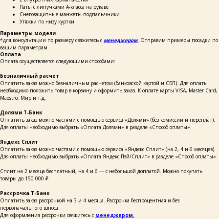
Паты с липучками А-класса на рукаве
Снегозащитные манжеты-подпальчники
Утяжки по низу куртки
Параметры модели
*для консультации по размеру свяжитесь с
менеджером
.
Отправим примеры посадки по
вашим параметрам.
Оплата
Оплата осуществляется следующими способами:
Безналичный расчет
Оплатить заказ можно безналичным расчетом (банковской картой и СБП). Для оплаты
необходимо положить товар в корзину и оформить заказ. К оплате карты VISA, Master Card,
Maestro, Мир и т.д.
Долями Т-Банк
Оплатить заказ можно частями с помощью сервиса «Долями» (без комиссии и переплат).
Для оплаты необходимо выбрать «Оплата Долями» в разделе «Способ оплаты».
Яндекс Сплит
Оплатить заказ можно частями с помощью сервиса «Яндекс Сплит» (на 2, 4 и 6 месяцев).
Для оплаты необходимо выбрать «Оплата Яндекс Пэй/Сплит» в разделе «Способ оплаты».
Сплит на 2 месяца бесплатный, на 4 и 6 — с небольшой доплатой. Можно покупать
товары до 150 000 ₽.
Рассрочка Т-Банк
Оплатить заказ рассрочкой на 3 и 4 месяца. Рассрочка беспроцентная и без
каталог
покупателям
первоначального взноса.
таблицы
о бренде
размеров
Для оформления рассрочки свяжитесь с
менеджером.