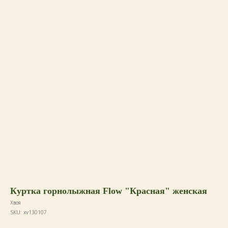
Куртка горнолыжная Flow "Красная" женская
Хвоя
SKU:
xv130107