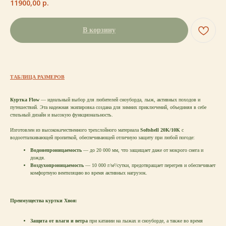
11900,00
р.
В корзину
ТАБЛИЦА РАЗМЕРОВ
Куртка Flow
— идеальный выбор для любителей сноуборда, лыж, активных походов и
путешествий. Эта надежная экипировка создана для зимних приключений, объединяя в себе
стильный дизайн и высокую функциональность.
Изготовлен из высококачественного трехслойного материала
Softshell 20K/10K
с
водоотталкивающей пропиткой, обеспечивающей отличную защиту при любой погоде:
Водонепроницаемость
— до 20 000 мм, что защищает даже от мокрого снега и
дождя.
Воздухопроницаемость
— 10 000 г/м²/сутки, предотвращает перегрев и обеспечивает
комфортную вентиляцию во время активных нагрузок.
Преимущества куртки Хвоя:
Защита от влаги и ветра
при катании на лыжах и сноуборде, а также во время