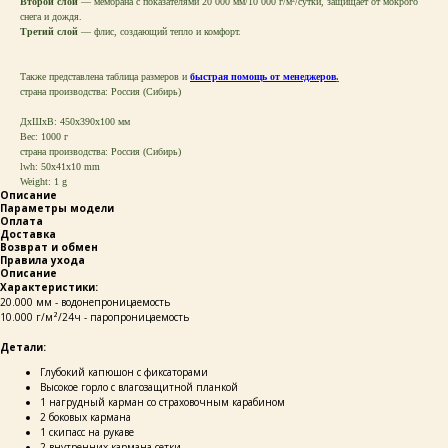
Второй слой
— мембрана с показателями 20 000 мм/10 000 г/м²/сутки, защищает от мокрого
снега и дождя.
Третий слой
— флис, создающий тепло и комфорт.
Также представлена таблица размеров и
быстрая помощь от менеджеров
.
страна производства: Россия (Сибирь)
ДxШxВ: 450x390x100 мм
Вес: 1000 г
страна производства: Россия (Сибирь)
lwh: 50x41x10 mm
Weight: 1 g
Описание
Параметры модели
Оплата
Доставка
Возврат и обмен
Правила ухода
Описание
Характеристики:
20.000 мм - водонепроницаемость
10.000 г/м²/24ч - паропроницаемость
Детали:
Глубокий капюшон с фиксаторами
Высокое горло с влагозащитной планкой
1 нагрудный карман со страховочным карабином
2 боковых кармана
1 скипасс на рукаве
2 внутренних кармана-сетки