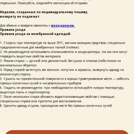
пересылки. Пожалуйста, сохраняйте квитанцию об отправке.
+ 7 923 345 01 70
xvoy.gesh@gmail.com
Изделия, созданные по индивидуальному пошиву,
возврату не подлежат.
Магазин:
г. Красноярск,
ул. Березина 82д
Для обмена и возврата свяжитесь с
менеджером.
Правила ухода
Правила ухода за мембранной одеждой:
Магазин работает
в режиме предварительной записи.
Просто напишите нам в чат
1. Стирать при температуре не выше 30°C, мягким моющим средством, специально
для брони времени
предназначенным для мембранных тканей (гелями).
2. Не рекомендуется использовать ополаскиватели и кондиционеры, так как они могут
повредить защитные свойства материала.
политика конфиденциальности
публичная оферта
3. Режим стирки — ручной или деликатный, без сушки и отжима (либо отжим на
минимальных оборотах).
разработка сайта
4. Перед стиркой застегнуть все молнии, липучки и карманы, вывернуть одежду на
изнаночную сторону.
5. Сушить на горизонтальной поверхности в хорошо проветриваемом месте — избегать
прямых солнечных лучей и нагревательных приборов.
6. Гладить не рекомендуется; при необходимости используйте низкую температуру,
защитную ткань и парогенератор.
7. После нескольких стирок обновить водоотталкивающие свойства с помощью
специальных спреев или пропиток для восстановления.
8. Хранить одежду в сухом, прохладном месте без прямых солнечных лучей.