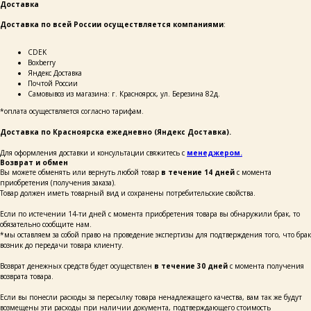
Доставка
Доставка по всей России осуществляется компаниями
:
ОСТАВЬТЕ СВОИ
ДАННЫЕ И МЫ СВЯЖЕМСЯ
СDEK
С ВАМИ ДЛЯ КОНСУЛЬТАЦИИ:
Boxberry
Яндекс Доставка
Почтой России
Самовывоз из магазина: г. Красноярск, ул. Березина 82д.
*оплата осуществляется согласно тарифам.
Доставка по Красноярска ежедневно (Яндекс Доставка).
Для оформления доставки и консультации свяжитесь с
менеджером.
+7
Возврат и обмен
Вы можете обменять или вернуть любой товар
в течение 14 дней
с момента
приобретения (получения заказа).
написать
Товар должен иметь товарный вид и сохранены потребительские свойства.
Если по истечении 14-ти дней с момента приобретения товара вы обнаружили брак, то
Нажимая на кнопку «Написать», я даю согласие
обязательно сообщите нам.
на обработку персональных данных и соглашаюсь
*мы оставляем за собой право на проведение экспертизы для подтверждения того, что брак
с политикой конфиденциальности и согласен
возник до передачи товара клиенту.
с её положением
Возврат денежных средств будет осуществлен
в течение 30 дней
с момента получения
возврата товара.
Если вы понесли расходы за пересылку товара ненадлежащего качества, вам так же будут
возмещены эти расходы при наличии документа, подтверждающего стоимость