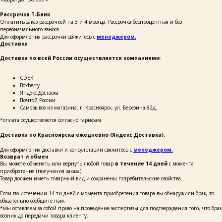
каталог
покупателям
Рассрочка Т-Банк
таблицы
о бренде
Оплатить заказ рассрочкой на 3 и 4 месяца. Рассрочка беспроцентная и без
размеров
первоначального взноса.
Для оформления рассрочки свяжитесь с
менеджером.
Доставка
ОСТАВЬТЕ СВОИ
Доставка по всей России осуществляется компаниями
:
ДАННЫЕ И МЫ СВЯЖЕМСЯ
С ВАМИ ДЛЯ КОНСУЛЬТАЦИИ:
СDEK
Boxberry
Яндекс Доставка
Почтой России
Самовывоз из магазина: г. Красноярск, ул. Березина 82д.
*оплата осуществляется согласно тарифам.
Доставка по Красноярска ежедневно (Яндекс Доставка).
+7
Для оформления доставки и консультации свяжитесь с
менеджером.
Возврат и обмен
Вы можете обменять или вернуть любой товар
в течение 14 дней
с момента
написать
приобретения (получения заказа).
Товар должен иметь товарный вид и сохранены потребительские свойства.
Нажимая на кнопку «Написать», я даю согласие
Если по истечении 14-ти дней с момента приобретения товара вы обнаружили брак, то
на обработку персональных данных и соглашаюсь
с политикой конфиденциальности и согласен
обязательно сообщите нам.
с её положением
*мы оставляем за собой право на проведение экспертизы для подтверждения того, что брак
возник до передачи товара клиенту.