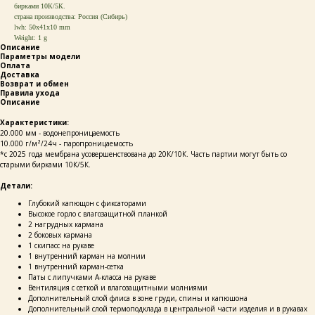
бирками 10К/5К.
страна производства: Россия (Сибирь)
lwh: 50x41x10 mm
Weight: 1 g
Описание
Параметры модели
Оплата
Доставка
Возврат и обмен
Правила ухода
Описание
Характеристики:
20.000 мм - водонепроницаемость
10.000 г/м²/24ч - паропроницаемость
*c 2025 года мембрана усовершенствована до 20К/10К. Часть партии могут быть со
старыми бирками 10К/5К.
Детали:
Глубокий капющон с фиксаторами
Высокое горло с влагозащитной планкой
2 нагрудных кармана
2 боковых кармана
1 скипасс на рукаве
1 внутренний карман на молнии
1 внутренний карман-сетка
Паты с липучками А-класса на рукаве
Вентиляция с сеткой и влагозащитными молниями
Дополнительный слой флиса в зоне груди, спины и капюшона
Дополнительный слой термоподклада в центральной части изделия и в рукавах