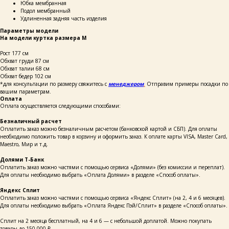
Юбка мембранная
Подол мембранный
Удлиненная задняя часть изделия
Параметры модели
На модели куртка размера M
Рост 177 см
Обхват груди 87 см
Обхват талии 68 см
Обхват бедер 102 см
*для консультации по размеру свяжитесь с
менеджером
.
Отправим примеры посадки по
вашим параметрам.
Оплата
Оплата осуществляется следующими способами:
Безналичный расчет
Оплатить заказ можно безналичным расчетом (банковской картой и СБП). Для оплаты
необходимо положить товар в корзину и оформить заказ. К оплате карты VISA, Master Card,
Maestro, Мир и т.д.
Долями Т-Банк
Оплатить заказ можно частями с помощью сервиса «Долями» (без комиссии и переплат).
Для оплаты необходимо выбрать «Оплата Долями» в разделе «Способ оплаты».
Яндекс Сплит
Оплатить заказ можно частями с помощью сервиса «Яндекс Сплит» (на 2, 4 и 6 месяцев).
Для оплаты необходимо выбрать «Оплата Яндекс Пэй/Сплит» в разделе «Способ оплаты».
Сплит на 2 месяца бесплатный, на 4 и 6 — с небольшой доплатой. Можно покупать
товары до 150 000 ₽.