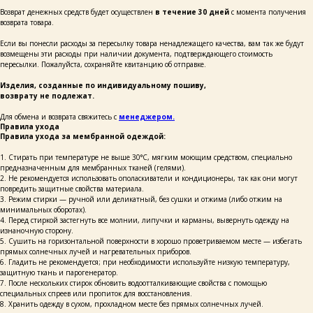
Возврат денежных средств будет осуществлен
в течение 30 дней
с момента получения
возврата товара.
Если вы понесли расходы за пересылку товара ненадлежащего качества, вам так же будут
возмещены эти расходы при наличии документа, подтверждающего стоимость
+ 7 923 345 01 70
пересылки. Пожалуйста, сохраняйте квитанцию об отправке.
xvoy.gesh@gmail.com
Магазин:
Изделия, созданные по индивидуальному пошиву,
г. Красноярск,
возврату не подлежат.
ул. Березина 82д
Для обмена и возврата свяжитесь с
менеджером.
Магазин работает
Правила ухода
в режиме предварительной записи.
Правила ухода за мембранной одеждой:
Просто напишите нам в чат
для брони времени
1. Стирать при температуре не выше 30°C, мягким моющим средством, специально
предназначенным для мембранных тканей (гелями).
политика конфиденциальности
2. Не рекомендуется использовать ополаскиватели и кондиционеры, так как они могут
публичная оферта
повредить защитные свойства материала.
3. Режим стирки — ручной или деликатный, без сушки и отжима (либо отжим на
разработка сайта
минимальных оборотах).
4. Перед стиркой застегнуть все молнии, липучки и карманы, вывернуть одежду на
изнаночную сторону.
5. Сушить на горизонтальной поверхности в хорошо проветриваемом месте — избегать
прямых солнечных лучей и нагревательных приборов.
6. Гладить не рекомендуется; при необходимости используйте низкую температуру,
защитную ткань и парогенератор.
7. После нескольких стирок обновить водоотталкивающие свойства с помощью
специальных спреев или пропиток для восстановления.
8. Хранить одежду в сухом, прохладном месте без прямых солнечных лучей.