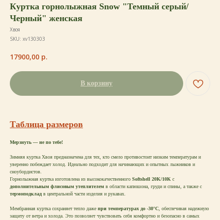
Куртка горнолыжная Snow "Темный серый/
Черный" женская
Хвоя
SKU:
xv130303
17900,00
р.
В корзину
Таблица размеров
Мерзнуть — не по тебе!
Зимняя куртка Хвоя предназначена для тех, кто смело противостоит низким температурам и
уверенно побеждает холод. Идеально подходит для начинающих и опытных лыжников и
сноубордистов.
Горнолыжная куртка изготовлена из высококачественного
Softshell 20K/10K
с
дополнительным флисовым утеплителем
в области капюшона, груди и спины, а также с
термоподклад
в центральной части изделия и рукавах.
Мембранная куртка сохраняет тепло даже
при температурах до -30°C
, обеспечивая надежную
защиту от ветра и холода. Это позволяет чувствовать себя комфортно и безопасно в самых