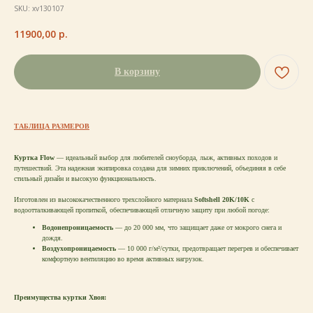
SKU:
xv130107
11900,00
р.
В корзину
ТАБЛИЦА РАЗМЕРОВ
Куртка Flow
— идеальный выбор для любителей сноуборда, лыж, активных походов и
путешествий. Эта надежная экипировка создана для зимних приключений, объединяя в себе
стильный дизайн и высокую функциональность.
Изготовлен из высококачественного трехслойного материала
Softshell 20K/10K
с
водоотталкивающей пропиткой, обеспечивающей отличную защиту при любой погоде:
Водонепроницаемость
— до 20 000 мм, что защищает даже от мокрого снега и
дождя.
Воздухопроницаемость
— 10 000 г/м²/сутки, предотвращает перегрев и обеспечивает
комфортную вентиляцию во время активных нагрузок.
Преимущества куртки Хвоя: