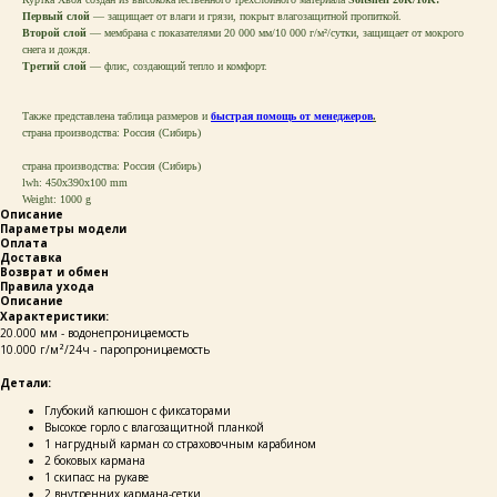
Первый слой
— защищает от влаги и грязи, покрыт влагозащитной пропиткой.
Второй слой
— мембрана с показателями 20 000 мм/10 000 г/м²/сутки, защищает от мокрого
снега и дождя.
Третий слой
— флис, создающий тепло и комфорт.
Также представлена таблица размеров и
быстрая помощь от менеджеров
.
страна производства: Россия (Сибирь)
страна производства: Россия (Сибирь)
lwh: 450x390x100 mm
Weight: 1000 g
Описание
Параметры модели
Оплата
Доставка
Возврат и обмен
Правила ухода
Описание
Характеристики:
20.000 мм - водонепроницаемость
10.000 г/м²/24ч - паропроницаемость
Детали:
Глубокий капюшон с фиксаторами
Высокое горло с влагозащитной планкой
1 нагрудный карман со страховочным карабином
2 боковых кармана
1 скипасс на рукаве
2 внутренних кармана-сетки