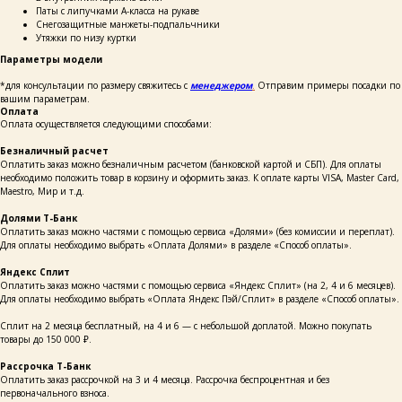
Паты с липучками А-класса на рукаве
Снегозащитные манжеты-подпальчники
Утяжки по низу куртки
Параметры модели
*для консультации по размеру свяжитесь с
менеджером
.
Отправим примеры посадки по
вашим параметрам.
Оплата
Оплата осуществляется следующими способами:
Безналичный расчет
Оплатить заказ можно безналичным расчетом (банковской картой и СБП). Для оплаты
необходимо положить товар в корзину и оформить заказ. К оплате карты VISA, Master Card,
Maestro, Мир и т.д.
Долями Т-Банк
Оплатить заказ можно частями с помощью сервиса «Долями» (без комиссии и переплат).
Для оплаты необходимо выбрать «Оплата Долями» в разделе «Способ оплаты».
Яндекс Сплит
Оплатить заказ можно частями с помощью сервиса «Яндекс Сплит» (на 2, 4 и 6 месяцев).
Для оплаты необходимо выбрать «Оплата Яндекс Пэй/Сплит» в разделе «Способ оплаты».
Сплит на 2 месяца бесплатный, на 4 и 6 — с небольшой доплатой. Можно покупать
товары до 150 000 ₽.
Рассрочка Т-Банк
Оплатить заказ рассрочкой на 3 и 4 месяца. Рассрочка беспроцентная и без
каталог
покупателям
таблицы
первоначального взноса.
о бренде
размеров