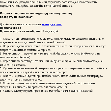
возмещены эти расходы при наличии документа, подтверждающего стоимость
пересылки. Пожалуйста, сохраняйте квитанцию об отправке.
+ 7 923 345 01 70
xvoy.gesh@gmail.com
Изделия, созданные по индивидуальному пошиву,
возврату не подлежат.
Магазин:
г. Красноярск,
ул. Березина 82д
Для обмена и возврата свяжитесь с
менеджером.
Правила ухода
Магазин работает
Правила ухода за мембранной одеждой:
в режиме предварительной записи.
Просто напишите нам в чат
1. Стирать при температуре не выше 30°C, мягким моющим средством, специально
для брони времени
предназначенным для мембранных тканей (гелями).
2. Не рекомендуется использовать ополаскиватели и кондиционеры, так как они могут
политика конфиденциальности
повредить защитные свойства материала.
публичная оферта
3. Режим стирки — ручной или деликатный, без сушки и отжима (либо отжим на
минимальных оборотах).
разработка сайта
4. Перед стиркой застегнуть все молнии, липучки и карманы, вывернуть одежду на
изнаночную сторону.
5. Сушить на горизонтальной поверхности в хорошо проветриваемом месте — избегать
прямых солнечных лучей и нагревательных приборов.
6. Гладить не рекомендуется; при необходимости используйте низкую температуру,
защитную ткань и парогенератор.
7. После нескольких стирок обновить водоотталкивающие свойства с помощью
специальных спреев или пропиток для восстановления.
8. Хранить одежду в сухом, прохладном месте без прямых солнечных лучей.