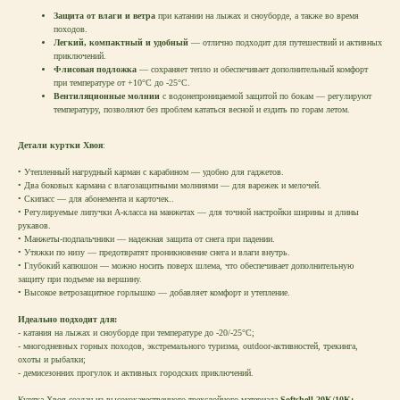
Защита от влаги и ветра
при катании на лыжах и сноуборде, а также во время
походов.
Легкий, компактный и удобный
— отлично подходит для путешествий и активных
приключений.
Флисовая подложка
— сохраняет тепло и обеспечивает дополнительный комфорт
при температуре от +10°C до -25°C.
Вентиляционные молнии
с водонепроницаемой защитой по бокам — регулируют
температуру, позволяют без проблем кататься весной и ездить по горам летом.
Детали куртки Хвоя
:
• Утепленный нагрудный карман с карабином — удобно для гаджетов.
• Два боковых кармана с влагозащитными молниями — для варежек и мелочей.
• Скипасс — для абонемента и карточек..
• Регулируемые липучки А-класса на манжетах — для точной настройки ширины и длины
рукавов.
• Манжеты-подпальчники — надежная защита от снега при падении.
• Утяжки по низу — предотвратят проникновение снега и влаги внутрь.
• Глубокий капюшон — можно носить поверх шлема, что обеспечивает дополнительную
защиту при подъеме на вершину.
• Высокое ветрозащитное горлышко — добавляет комфорт и утепление.
Идеально подходит для:
- катания на лыжах и сноуборде при температуре до -20/-25°C;
- многодневных горных походов, экстремального туризма, outdoor-активностей, трекинга,
охоты и рыбалки;
- демисезонних прогулок и активных городских приключений.
Куртка Хвоя создан из высококачественного трехслойного материала
Softshell 20K/10K: