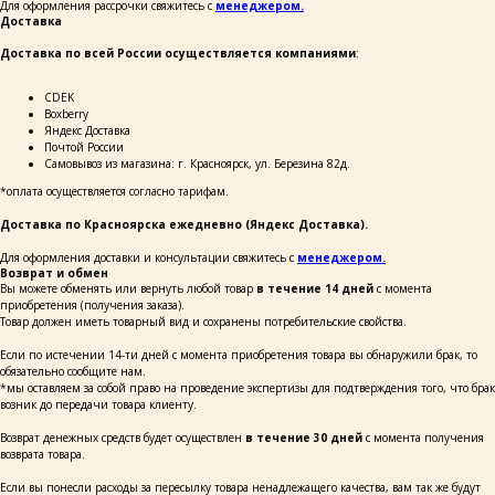
Для оформления рассрочки свяжитесь с
менеджером.
Доставка
Доставка по всей России осуществляется компаниями
:
ОСТАВЬТЕ СВОИ
ДАННЫЕ И МЫ СВЯЖЕМСЯ
СDEK
С ВАМИ ДЛЯ КОНСУЛЬТАЦИИ:
Boxberry
Яндекс Доставка
Почтой России
Самовывоз из магазина: г. Красноярск, ул. Березина 82д.
*оплата осуществляется согласно тарифам.
Доставка по Красноярска ежедневно (Яндекс Доставка).
+7
Для оформления доставки и консультации свяжитесь с
менеджером.
Возврат и обмен
Вы можете обменять или вернуть любой товар
в течение 14 дней
с момента
приобретения (получения заказа).
написать
Товар должен иметь товарный вид и сохранены потребительские свойства.
Если по истечении 14-ти дней с момента приобретения товара вы обнаружили брак, то
Нажимая на кнопку «Написать», я даю согласие
обязательно сообщите нам.
на обработку персональных данных и соглашаюсь
*мы оставляем за собой право на проведение экспертизы для подтверждения того, что брак
с политикой конфиденциальности и согласен
с её положением
возник до передачи товара клиенту.
Возврат денежных средств будет осуществлен
в течение 30 дней
с момента получения
возврата товара.
Если вы понесли расходы за пересылку товара ненадлежащего качества, вам так же будут