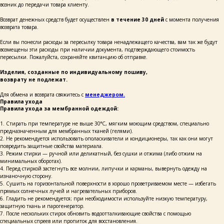
возник до передачи товара клиенту.
Возврат денежных средств будет осуществлен
в течение 30 дней
с момента получения
возврата товара.
Если вы понесли расходы за пересылку товара ненадлежащего качества, вам так же будут
возмещены эти расходы при наличии документа, подтверждающего стоимость
+7
пересылки. Пожалуйста, сохраняйте квитанцию об отправке.
Изделия, созданные по индивидуальному пошиву,
написать
возврату не подлежат.
Для обмена и возврата свяжитесь с
менеджером.
Правила ухода
Нажимая на кнопку «Написать», я даю согласие
на обработку персональных данных и соглашаюсь
Правила ухода за мембранной одеждой:
с политикой конфиденциальности и согласен
с её положением
1. Стирать при температуре не выше 30°C, мягким моющим средством, специально
предназначенным для мембранных тканей (гелями).
2. Не рекомендуется использовать ополаскиватели и кондиционеры, так как они могут
повредить защитные свойства материала.
3. Режим стирки — ручной или деликатный, без сушки и отжима (либо отжим на
минимальных оборотах).
4. Перед стиркой застегнуть все молнии, липучки и карманы, вывернуть одежду на
изнаночную сторону.
+ 7 923 345 01 70
xvoy.gesh@gmail.com
5. Сушить на горизонтальной поверхности в хорошо проветриваемом месте — избегать
прямых солнечных лучей и нагревательных приборов.
Магазин:
6. Гладить не рекомендуется; при необходимости используйте низкую температуру,
г. Красноярск,
защитную ткань и парогенератор.
ул. Березина 82д
7. После нескольких стирок обновить водоотталкивающие свойства с помощью
специальных спреев или пропиток для восстановления.
Магазин работает