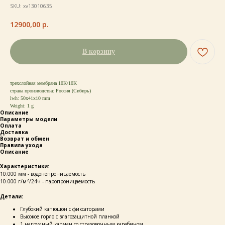
SKU:
xv13010635
12900,00
р.
В корзину
трехслойная мембрана 10K/10K
страна производства: Россия (Сибирь)
lwh: 50x41x10 mm
Weight: 1 g
Описание
Параметры модели
Оплата
Доставка
Возврат и обмен
Правила ухода
Описание
Характеристики:
10.000 мм - водонепроницаемость
10.000 г/м²/24ч - паропроницаемость
Детали:
Глубокий капющон с фиксаторами
Высокое горло с влагозащитной планкой
1 нагрудный карман со страховочным карабином