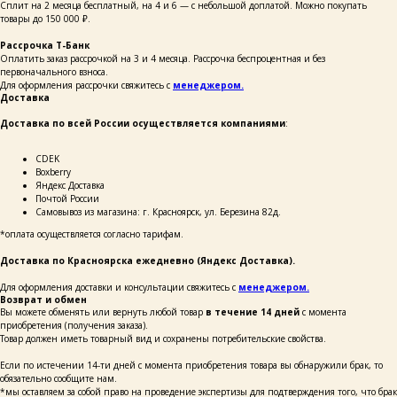
Сплит на 2 месяца бесплатный, на 4 и 6 — с небольшой доплатой. Можно покупать
товары до 150 000 ₽.
Рассрочка Т-Банк
Оплатить заказ рассрочкой на 3 и 4 месяца. Рассрочка беспроцентная и без
первоначального взноса.
Для оформления рассрочки свяжитесь с
менеджером.
Доставка
Доставка по всей России осуществляется компаниями
:
СDEK
Boxberry
Яндекс Доставка
Почтой России
Самовывоз из магазина: г. Красноярск, ул. Березина 82д.
*оплата осуществляется согласно тарифам.
Доставка по Красноярска ежедневно (Яндекс Доставка).
каталог
покупателям
таблицы
о бренде
размеров
Для оформления доставки и консультации свяжитесь с
менеджером.
Возврат и обмен
Вы можете обменять или вернуть любой товар
в течение 14 дней
с момента
приобретения (получения заказа).
Товар должен иметь товарный вид и сохранены потребительские свойства.
ОСТАВЬТЕ СВОИ
ДАННЫЕ И МЫ СВЯЖЕМСЯ
С ВАМИ ДЛЯ КОНСУЛЬТАЦИИ:
Если по истечении 14-ти дней с момента приобретения товара вы обнаружили брак, то
обязательно сообщите нам.
*мы оставляем за собой право на проведение экспертизы для подтверждения того, что брак