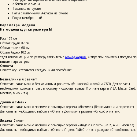
2 боковых кармана
1 скипасс на рукаве
Паты с липучками А-класса на рукаве
Подол мембранный
Параметры модели
На модели куртка размера M
Рост 177 см
Обхват груди 87 см
Обхват талии 68 см
Обхват бедер 102 см
*для консультации по размеру свяжитесь с
менеджером
.
Отправим примеры посадки по
вашим параметрам.
Оплата
Оплата осуществляется следующими способами:
Безналичный расчет
Оплатить заказ можно безналичным расчетом (банковской картой и СБП). Для оплаты
необходимо положить товар в корзину и оформить заказ. К оплате карты VISA, Master Card,
Maestro, Мир и т.д.
Долями Т-Банк
Оплатить заказ можно частями с помощью сервиса «Долями» (без комиссии и переплат).
Для оплаты необходимо выбрать «Оплата Долями» в разделе «Способ оплаты».
Яндекс Сплит
Оплатить заказ можно частями с помощью сервиса «Яндекс Сплит» (на 2, 4 и 6 месяцев).
Для оплаты необходимо выбрать «Оплата Яндекс Пэй/Сплит» в разделе «Способ оплаты».