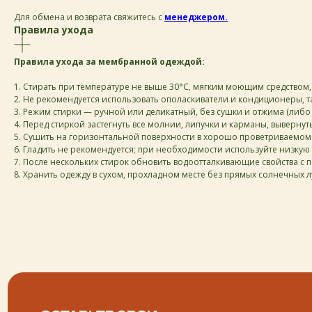
Для обмена и возврата свяжитесь с
менеджером.
Правила ухода
Правила ухода за мембранной одеждой:
ОСТАВЬТЕ СВОИ
1. Стирать при температуре не выше 30°C, мягким моющим средством
ДАННЫЕ И МЫ СВЯЖЕМСЯ
2. Не рекомендуется использовать ополаскиватели и кондиционеры, т
С ВАМИ ДЛЯ КОНСУЛЬТАЦИИ:
3. Режим стирки — ручной или деликатный, без сушки и отжима (либ
4. Перед стиркой застегнуть все молнии, липучки и карманы, выверну
5. Сушить на горизонтальной поверхности в хорошо проветриваемом 
6. Гладить не рекомендуется; при необходимости используйте низкую
7. После нескольких стирок обновить водоотталкивающие свойства с
8. Хранить одежду в сухом, прохладном месте без прямых солнечных л
+7
написать
Нажимая на кнопку «Написать», я даю согласие на обработку
персональных данных и соглашаюсь с политикой
конфиденциальности и согласен с её положением