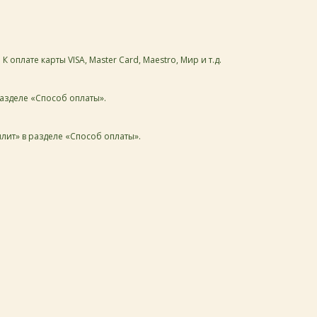
плате карты VISA, Master Card, Maestro, Мир и т.д.
азделе «Способ оплаты».
лит» в разделе «Способ оплаты».