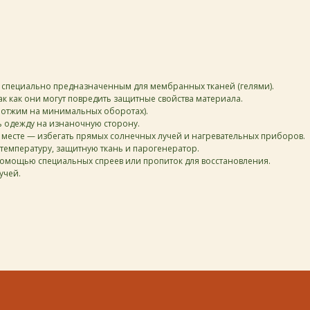
, специально предназначенным для мембранных тканей (гелями).
ак как они могут повредить защитные свойства материала.
о отжим на минимальных оборотах).
ть одежду на изнаночную сторону.
месте — избегать прямых солнечных лучей и нагревательных приборов.
каталог
о бренде
покупателям
таблицы размеров
 температуру, защитную ткань и парогенератор.
 помощью специальных спреев или пропиток для восстановления.
учей.