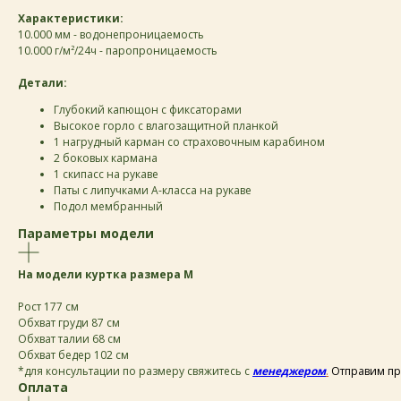
Характеристики:
10.000 мм - водонепроницаемость
10.000 г/м²/24ч - паропроницаемость
Детали:
Глубокий капющон с фиксаторами
Высокое горло с влагозащитной планкой
1 нагрудный карман со страховочным карабином
2 боковых кармана
1 скипасс на рукаве
Паты с липучками А-класса на рукаве
Подол мембранный
Параметры модели
На модели куртка размера M
Рост 177 см
Обхват груди 87 см
Обхват талии 68 см
Обхват бедер 102 см
*для консультации по размеру свяжитесь с
менеджером
.
Отправим пр
Оплата