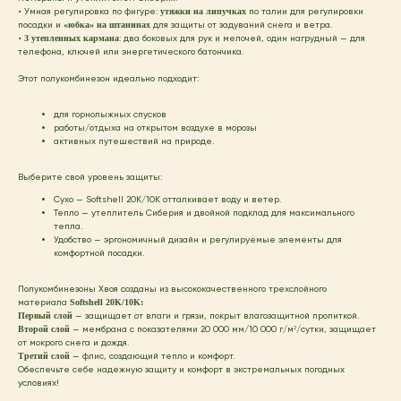
• Умная регулировка по фигуре:
утяжки на липучках
по талии для регулировки
посадки и
«юбка» на штанинах
для защиты от задуваний снега и ветра.
•
3 утепленных кармана
: два боковых для рук и мелочей, один нагрудный — для
телефона, ключей или энергетического батончика.
Этот полукомбинезон идеально подходит:
для горнолыжных спусков
работы/отдыха на открытом воздухе в морозы
активных путешествий на природе.
Выберите свой уровень защиты:
Сухо — Softshell 20K/10K отталкивает воду и ветер.
Тепло — утеплитель Сиберия и двойной подклад для максимального
тепла.
Удобство — эргономичный дизайн и регулируемые элементы для
комфортной посадки.
Полукомбинезоны Хвоя созданы из высококачественного трехслойного
материала
Softshell 20K/10K:
Первый слой
— защищает от влаги и грязи, покрыт влагозащитной пропиткой.
Второй слой
— мембрана с показателями 20 000 мм/10 000 г/м²/сутки, защищает
от мокрого снега и дождя.
Третий слой
— флис, создающий тепло и комфорт.
Обеспечьте себе надежную защиту и комфорт в экстремальных погодных
условиях!