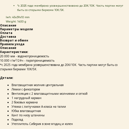
*c 2025 года мембрана усовершенствована до 20К/10К. Часть партии могут
быть со старыми бирками 10К/5К.
lwh: 45x39x10 mm
Weight: 1400 g
Описание
Параметры модели
Оплата
Доставка
Возврат и обмен
Правила ухода
Описание
Характеристики:
20.000 мм - водонепроницаемость
10.000 г/м²/24ч - паропроницаемость
*c 2025 года мембрана усовершенствована до 20К/10К. Часть партии могут быть со
старыми бирками 10К/5К.
Детали:
Влагозащитная молния центральная
Лямки с фиксатором
Вентиляция с 2 влагозащитными молниями и сеткой
1 нагрудный карман
2 боковых кармана
Утяжка с липучками А-класса на талии
Юбка влагозащитная
Кант по низу штанины
Подклад
Утеплитель Сиберия в зоне ягодиц и колен