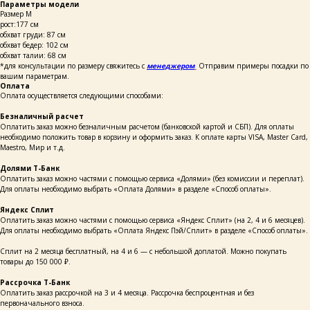
Параметры модели
Размер M
рост:177 см
обхват груди: 87 см
обхват бедер: 102 см
обхват талии: 68 см
*для консультации по размеру свяжитесь с
менеджером
.
Отправим примеры посадки по
вашим параметрам.
Оплата
Оплата осуществляется следующими способами:
Безналичный расчет
Оплатить заказ можно безналичным расчетом (банковской картой и СБП). Для оплаты
необходимо положить товар в корзину и оформить заказ. К оплате карты VISA, Master Card,
Maestro, Мир и т.д.
Долями Т-Банк
Оплатить заказ можно частями с помощью сервиса «Долями» (без комиссии и переплат).
Для оплаты необходимо выбрать «Оплата Долями» в разделе «Способ оплаты».
Яндекс Сплит
Оплатить заказ можно частями с помощью сервиса «Яндекс Сплит» (на 2, 4 и 6 месяцев).
Для оплаты необходимо выбрать «Оплата Яндекс Пэй/Сплит» в разделе «Способ оплаты».
Сплит на 2 месяца бесплатный, на 4 и 6 — с небольшой доплатой. Можно покупать
товары до 150 000 ₽.
Рассрочка Т-Банк
Оплатить заказ рассрочкой на 3 и 4 месяца. Рассрочка беспроцентная и без
каталог
покупателям
таблицы
первоначального взноса.
о бренде
размеров