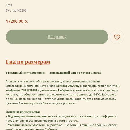
Хвоя
SKU:
xv140303
17200,00
р.
В корзину
Гид по размерам
Утепленный полукомбинезон — ваш надежный щит от холода и ветра!
Горнолыжный полукомбинезон создан для экстремальных условий.
Изготовлен из прочного материала
Softshell 20K/10K
с влагозащитной пропиткой,
мембраной 20000/10000
и
утеплителем Сиберия
в критических зонах — ягодицах и
коленях, что обеспечивает тепло даже при температуре
до -30°C
. Забудьте о
ледяных порывах ветра — этот полукомбинезон гарантирует полную свободу
движений и комфорт в любых погодных условиях.
Основные преимущества:
•
Водонепроницаемые молнии
на вентиляционных отверстиях для комфортного
проветривания без проникновения снега и ветра.
•
Утепленные зоны
уязвленных участков — колени и ягодицы с двойным слоем
мембраны и утеплителем Сиберия.