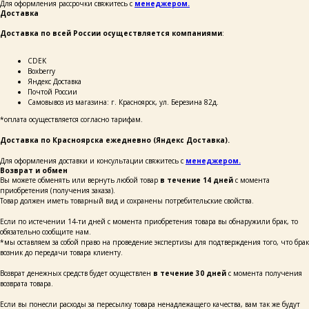
Для оформления рассрочки свяжитесь с
менеджером.
Доставка
Доставка по всей России осуществляется компаниями
:
ОСТАВЬТЕ СВОИ
ДАННЫЕ И МЫ СВЯЖЕМСЯ
СDEK
С ВАМИ ДЛЯ КОНСУЛЬТАЦИИ:
Boxberry
Яндекс Доставка
Почтой России
Самовывоз из магазина: г. Красноярск, ул. Березина 82д.
*оплата осуществляется согласно тарифам.
Доставка по Красноярска ежедневно (Яндекс Доставка).
+7
Для оформления доставки и консультации свяжитесь с
менеджером.
Возврат и обмен
Вы можете обменять или вернуть любой товар
в течение 14 дней
с момента
приобретения (получения заказа).
написать
Товар должен иметь товарный вид и сохранены потребительские свойства.
Если по истечении 14-ти дней с момента приобретения товара вы обнаружили брак, то
Нажимая на кнопку «Написать», я даю согласие
обязательно сообщите нам.
на обработку персональных данных
*мы оставляем за собой право на проведение экспертизы для подтверждения того, что брак
и соглашаюсь с политикой
конфиденциальности и согласен
возник до передачи товара клиенту.
с её положением
Возврат денежных средств будет осуществлен
в течение 30 дней
с момента получения
возврата товара.
Если вы понесли расходы за пересылку товара ненадлежащего качества, вам так же будут