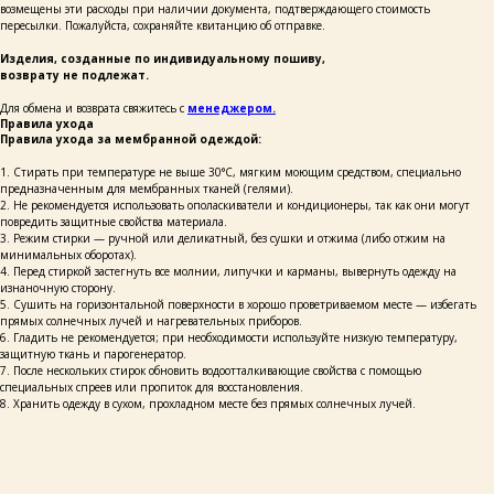
возмещены эти расходы при наличии документа, подтверждающего стоимость
пересылки. Пожалуйста, сохраняйте квитанцию об отправке.
+ 7 923 345 01 70
xvoy.gesh@gmail.com
Изделия, созданные по индивидуальному пошиву,
возврату не подлежат.
Магазин:
г. Красноярск,
ул. Березина 82д
Для обмена и возврата свяжитесь с
менеджером.
Правила ухода
Магазин работает
Правила ухода за мембранной одеждой:
в режиме предварительной
записи.
1. Стирать при температуре не выше 30°C, мягким моющим средством, специально
Просто напишите нам в чат
для брони времени
предназначенным для мембранных тканей (гелями).
2. Не рекомендуется использовать ополаскиватели и кондиционеры, так как они могут
политика конфиденциальности
повредить защитные свойства материала.
публичная оферта
3. Режим стирки — ручной или деликатный, без сушки и отжима (либо отжим на
минимальных оборотах).
разработка сайта
4. Перед стиркой застегнуть все молнии, липучки и карманы, вывернуть одежду на
изнаночную сторону.
5. Сушить на горизонтальной поверхности в хорошо проветриваемом месте — избегать
прямых солнечных лучей и нагревательных приборов.
6. Гладить не рекомендуется; при необходимости используйте низкую температуру,
защитную ткань и парогенератор.
7. После нескольких стирок обновить водоотталкивающие свойства с помощью
специальных спреев или пропиток для восстановления.
8. Хранить одежду в сухом, прохладном месте без прямых солнечных лучей.