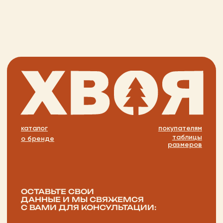
+ 7 923 345 01 70
xvoy.gesh@gmail.com
Магазин:
г. Красноярск,
ул. Березина 82д
Магазин работает
в режиме предварительной
записи.
Просто напишите нам в чат
для брони времени
политика конфиденциальности
публичная оферта
разработка сайта