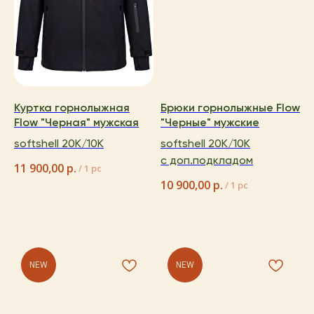
Куртка горнолыжная
Брюки горнолыжные Flow
Flow "Черная" мужская
"Черные" мужские
softshell 20K/10K
softshell 20K/10K
с доп.подкладом
11 900,00
р.
/
1 pc
10 900,00
р.
/
1 pc
NEW
NEW