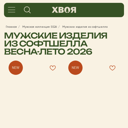
МУЖСКИЕ ИЗДЕЛИЯ
Главная
/
Мужская коллекция SS26
/
Мужские изделия из софтшелла
ИЗ СОФТШЕЛЛА
ВЕСНА-ЛЕТО 2026
NEW
NEW