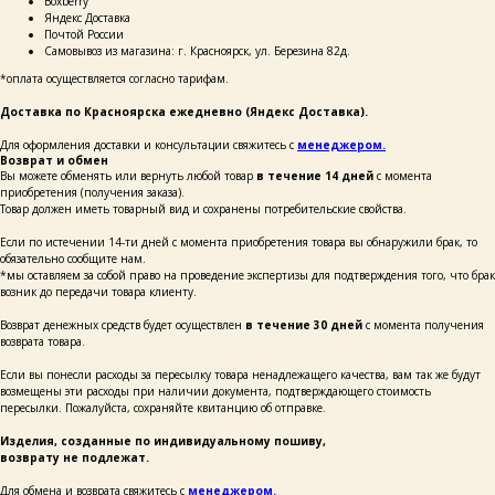
Boxberry
Яндекс Доставка
Почтой России
Самовывоз из магазина: г. Красноярск, ул. Березина 82д.
*оплата осуществляется согласно тарифам.
+7
Доставка по Красноярска ежедневно (Яндекс Доставка).
написать
Для оформления доставки и консультации свяжитесь с
менеджером.
Возврат и обмен
Вы можете обменять или вернуть любой товар
в течение 14 дней
с момента
Нажимая на кнопку «Написать», я даю согласие
приобретения (получения заказа).
на обработку персональных данных и соглашаюсь
Товар должен иметь товарный вид и сохранены потребительские свойства.
с политикой конфиденциальности и согласен
с её положением
Если по истечении 14-ти дней с момента приобретения товара вы обнаружили брак, то
обязательно сообщите нам.
*мы оставляем за собой право на проведение экспертизы для подтверждения того, что брак
возник до передачи товара клиенту.
Возврат денежных средств будет осуществлен
в течение 30 дней
с момента получения
возврата товара.
+ 7 923 345 01 70
xvoy.gesh@gmail.com
Если вы понесли расходы за пересылку товара ненадлежащего качества, вам так же будут
возмещены эти расходы при наличии документа, подтверждающего стоимость
Магазин:
пересылки. Пожалуйста, сохраняйте квитанцию об отправке.
г. Красноярск,
ул. Березина 82д
Изделия, созданные по индивидуальному пошиву,
возврату не подлежат.
Магазин работает
в режиме предварительной записи.
Просто напишите нам в чат
Для обмена и возврата свяжитесь с
менеджером.
для брони времени