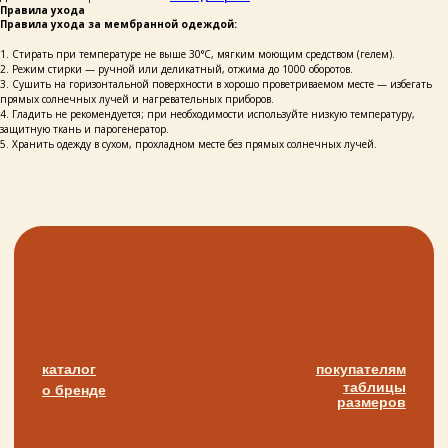
Правила ухода
Правила ухода за мембранной одеждой:
политика конфиденциальности
публичная оферта
1. Стирать при температуре не выше 30°C, мягким моющим средством (гелем).
2. Режим стирки — ручной или деликатный, отжима до 1000 оборотов.
разработка сайта
3. Сушить на горизонтальной поверхности в хорошо проветриваемом месте — избегать
прямых солнечных лучей и нагревательных приборов.
4. Гладить не рекомендуется; при необходимости используйте низкую температуру,
защитную ткань и парогенератор.
5. Хранить одежду в сухом, прохладном месте без прямых солнечных лучей.