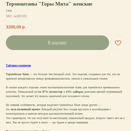
Термоштаны "Горы Мята" женские
Хвоя
SKU:
xv200100
3200,00
р.
В корзину
Таблица размеров
Термобелье Хвоя
— это больше чем базовый слой. Это изделие, созданное для тех, кто не
приемлет компромиссов между функциональностью, теплом и уникальным стилем.
В основе каждого изделия лежит высокотехнологичная ткань для термобелья премиального
качества. Уникальный состав
87% полиэстер
и
13% лайкры
дополнен мягкой согревающей
подложкой, что делает эту модель идеальной для холодного сезона.
Но главная особенность, которая выделяет термобелье Хвоя среди других —
это
эксклюзивный принт.
Каждый рисунок был создан вручную в коллаборации с
иллюстратором и нанесен методом высококачественной печати.
Это гарантирует, что вы получаете по-настоящему уникальный продукт, второго такого нет ни у
кого. Вы не просто будете в тепле — вы будете в центре внимания.