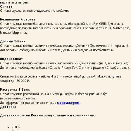
вашим параметрам.
Оплата
Оплата осуществляется следующими способами:
Безналичный расчет
Оплатить заказ можно безналичным расчетом (банковской картой и СБП). Для оплаты
необходимо положить товар в корзину и оформить заказ. К оплате карты VISA, Master Card,
Maestro, Мир и т.д.
Долями Т-Банк
Оплатить заказ можно частями с помощью сервиса «Долями» (без комиссии и переплат).
Для оплаты необходимо выбрать «Оплата Долями» в разделе «Способ оплаты».
Яндекс Сплит
Оплатить заказ можно частями с помощью сервиса «Яндекс Сплит» (на 2, 4 и 6 месяцев).
Для оплаты необходимо выбрать «Оплата Яндекс Пэй/Сплит» в разделе «Способ оплаты».
Сплит на 2 месяца бесплатный, на 4 и 6 — с небольшой доплатой. Можно покупать
каталог
покупателям
товары до 150 000 ₽.
таблицы
о бренде
размеров
Рассрочка Т-Банк
Оплатить заказ рассрочкой на 3 и 4 месяца. Рассрочка беспроцентная и без
первоначального взноса.
Для оформления рассрочки свяжитесь с
менеджером.
ОСТАВЬТЕ СВОИ
Доставка
ДАННЫЕ И МЫ СВЯЖЕМСЯ
С ВАМИ ДЛЯ КОНСУЛЬТАЦИИ:
Доставка по всей России осуществляется компаниями
:
СDEK