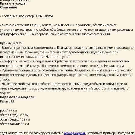
Правила ухода
Описание
- Состав 87% Полиэстер, 13% Лайкра
- высококачественная ткань, сочетание мягкости и прочности, обеспечиваемое
уникальным составом и способом обработки, делает этот материал идеальным решением
для профессиональных спортсменов и любителей активного образа жизни
Преимущества:
- Высокая прочность и долговечность: Благодаря продвинутым технологиям производства
и современным волокнам, ткань гарантирует долговечность изделий даже при
интенсивном использовании. Не пилингуется.
- Комфорт и мягкость: Специальная обработка поверхности ткани делает её невероятно
мягкой и приятной к телу, обеспечивая комфорт в течение всего дня. Не аллергена
- Идеальная посадка и формоустойчивость: Ткань обладает отличной эластичностью, что
позволяет одежде идеально сидеть по фигуре, сохраняя при этом форму после множества
стирок.
- Дышащие свойства: ткань обеспечивает эффективный воздухообмен и отвод влаги от
тела, поддерживая комфортную температуру во время занятий спортом или активного
отдыха.
Параметры модели
Размер М:
рост:177 см
обхват груди: 87 см
обхват бедер: 102 см
обхват талии: 68 см
*для консультации по размеру свяжитесь с
менеджером
.
Отправим примеры посадки по