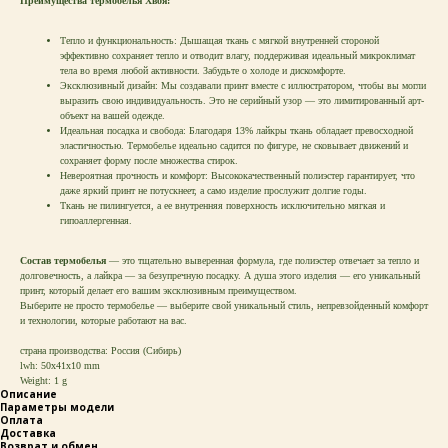
Преимущества термобелья Хвоя:
Тепло и функциональность: Дышащая ткань с мягкой внутренней стороной
эффективно сохраняет тепло и отводит влагу, поддерживая идеальный микроклимат
тела во время любой активности. Забудьте о холоде и дискомфорте.
Эксклюзивный дизайн: Мы создавали принт вместе с иллюстратором, чтобы вы могли
выразить свою индивидуальность. Это не серийный узор — это лимитированный арт-
объект на вашей одежде.
Идеальная посадка и свобода: Благодаря 13% лайкры ткань обладает превосходной
эластичностью. Термобелье идеально садится по фигуре, не сковывает движений и
сохраняет форму после множества стирок.
Невероятная прочность и комфорт: Высококачественный полиэстер гарантирует, что
даже яркий принт не потускнеет, а само изделие прослужит долгие годы.
Ткань не пилингуется, а ее внутренняя поверхность исключительно мягкая и
гипоаллергенная.
Состав термобелья
— это тщательно выверенная формула, где полиэстер отвечает за тепло и
долговечность, а лайкра — за безупречную посадку. А душа этого изделия — его уникальный
принт, который делает его вашим эксклюзивным преимуществом.
Выберите не просто термобелье — выберите свой уникальный стиль, непревзойденный комфорт
и технологии, которые работают на вас.
страна производства: Россия (Сибирь)
lwh: 50x41x10 mm
Weight: 1 g
Описание
Параметры модели
Оплата
Доставка
Возврат и обмен