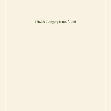
ERROR: Category is not found
каталог
покупателям
таблицы
о бренде
размеров