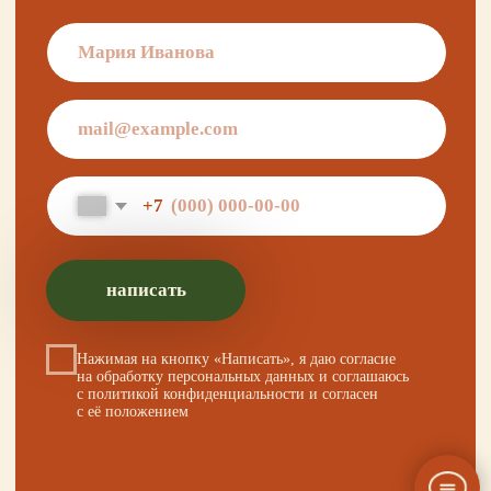
+ 7 923 345 01 70
xvoy.gesh@gmail.com
Магазин:
г. Красноярск,
ул. Березина 82д
Магазин работает
в режиме предварительной записи.
Просто напишите нам в чат
для брони времени
политика конфиденциальности
публичная оферта
разработка сайта